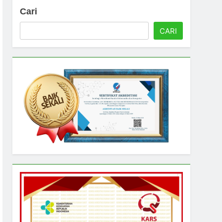
Cari
CARI