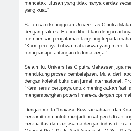
mencetak lulusan yang tidak hanya cerdas secar
yang kuat.”
Salah satu keunggulan Universitas Ciputra Maka
dengan praktek. Hal ini dibuktikan dengan adan
memberikan pengalaman langsung kepada mahasis
“Kami percaya bahwa mahasiswa yang memiliki p
menghadapi tantangan di dunia kerja.”
Selain itu, Universitas Ciputra Makassar juga me
mendukung proses pembelajaran. Mulai dari labo
dengan koleksi buku dan jurnal internasional. P
“Kami terus berupaya untuk meningkatkan fasil
mengembangkan potensi mereka dengan optimal
Dengan motto “Inovasi, Kewirausahaan, dan Kear
berkomitmen untuk menjadi pusat pendidikan un
berkualitas dan kerjasama dengan industri lokal
Menurut Prof. Dr. Ir. Andi Asmawati, M.Sc., Ph