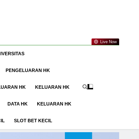
Live Now
IVERSITAS
PENGELUARAN HK
LUARAN HK
KELUARAN HK
DATA HK
KELUARAN HK
IL
SLOT BET KECIL