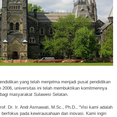
pendidikan yang telah menjelma menjadi pusat pendidikan
un 2006, universitas ini telah membuktikan komitmennya
 bagi masyarakat Sulawesi Selatan.
f. Dr. Ir. Andi Asmawati, M.Sc., Ph.D., “Visi kami adalah
g berfokus pada kewirausahaan dan inovasi. Kami ingin