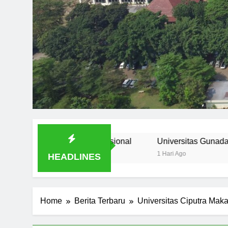
ernasional
Universitas Gunadarma: Lokasi Strategis untu
1 Hari Ago
HEADLINES
Home
Berita Terbaru
Universitas Ciputra Mak