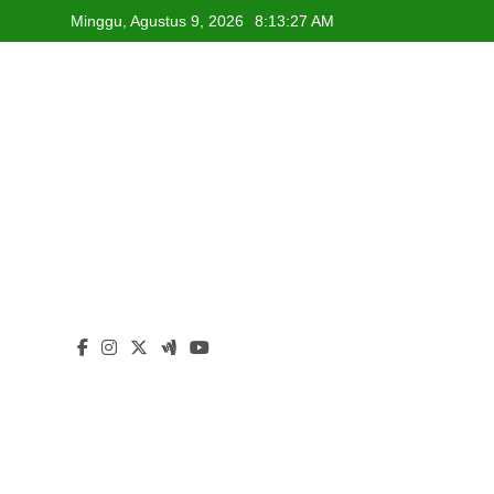
Skip
Minggu, Agustus 9, 2026
8:13:29 AM
to
content