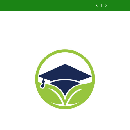
10
Pengenalan
Panca
di
Lokasi
Gambar
Panca
di
Lokasi
Stunning
Universitas
Bhakti:
Korea:
Strategis
Universitas
Bhakti:
Korea:
Strategis
Gambar
Panca
Sejarah
Panduan
untuk
Andalas
Sejarah
Panduan
untuk
Universitas
Bhakti:
dan
Lengkap
Pendidikan
You
dan
Lengkap
Pendidikan
Andalas
Sejarah
Visi
untuk
Berkualitas
Need
Visi
untuk
Berkualitas
You
dan
Mahasiswa
to
Mahasiswa
Need
Visi
Internasional
See
Internasional
to
See