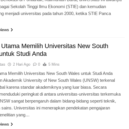
ebagai Sekolah Tinggi Ilmu Ekonomi (STIE) dan kemudian
g menjadi universitas pada tahun 2000, ketika STIE Panca
 News
 Utama Memilih Universitas New South
untuk Studi Anda
tas
2 Hari Ago
0
5 Mins
ama Memilih Universitas New South Wales untuk Studi Anda
n Akademik University of New South Wales (UNSW) terkenal
bal karena standar akademiknya yang luar biasa. Secara
menduduki peringkat di antara universitas-universitas terkemuka
UNSW sangat berpengaruh dalam bidang-bidang seperti teknik,
n sains. Universitas ini menerapkan pendekatan pengajaran
penelitian yang…
 News