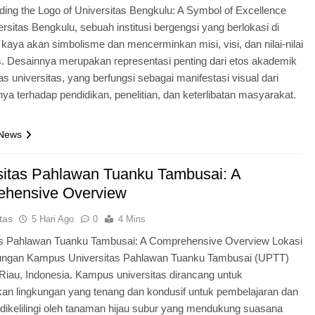
ing the Logo of Universitas Bengkulu: A Symbol of Excellence
rsitas Bengkulu, sebuah institusi bergengsi yang berlokasi di
 kaya akan simbolisme dan mencerminkan misi, visi, dan nilai-nilai
s. Desainnya merupakan representasi penting dari etos akademik
tas universitas, yang berfungsi sebagai manifestasi visual dari
a terhadap pendidikan, penelitian, dan keterlibatan masyarakat.
…
 News
sitas Pahlawan Tuanku Tambusai: A
hensive Overview
tas
5 Hari Ago
0
4 Mins
as Pahlawan Tuanku Tambusai: A Comprehensive Overview Lokasi
ungan Kampus Universitas Pahlawan Tuanku Tambusai (UPTT)
i Riau, Indonesia. Kampus universitas dirancang untuk
an lingkungan yang tenang dan kondusif untuk pembelajaran dan
, dikelilingi oleh tanaman hijau subur yang mendukung suasana