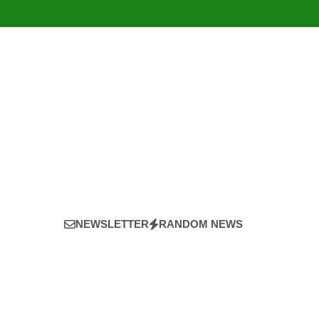
NEWSLETTER
RANDOM NEWS