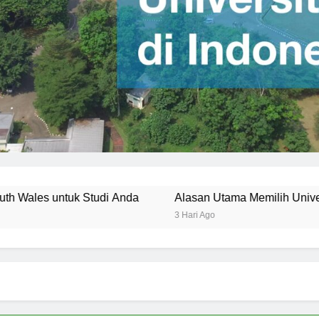
nda
Alasan Utama Memilih Universitas Hanyang untuk S
3 Hari Ago