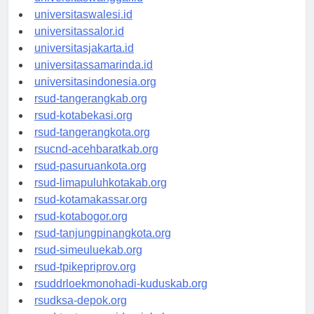
universitaswanggar.id
universitaswalesi.id
universitassalor.id
universitasjakarta.id
universitassamarinda.id
universitasindonesia.org
rsud-tangerangkab.org
rsud-kotabekasi.org
rsud-tangerangkota.org
rsucnd-acehbaratkab.org
rsud-pasuruankota.org
rsud-limapuluhkotakab.org
rsud-kotamakassar.org
rsud-kotabogor.org
rsud-tanjungpinangkota.org
rsud-simeuluekab.org
rsud-tpikepriprov.org
rsuddrloekmonohadi-kuduskab.org
rsudksa-depok.org