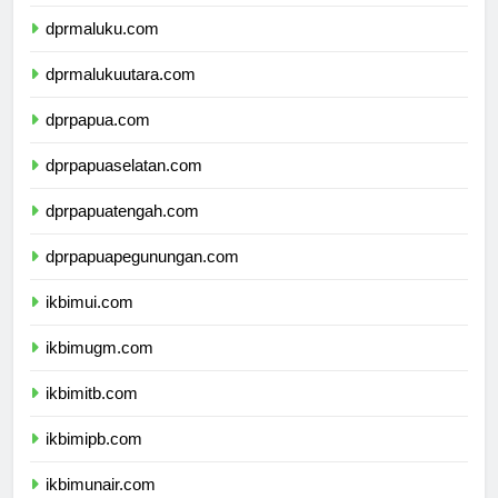
dprsulawesitenggara.com
dprmaluku.com
dprmalukuutara.com
dprpapua.com
dprpapuaselatan.com
dprpapuatengah.com
dprpapuapegunungan.com
ikbimui.com
ikbimugm.com
ikbimitb.com
ikbimipb.com