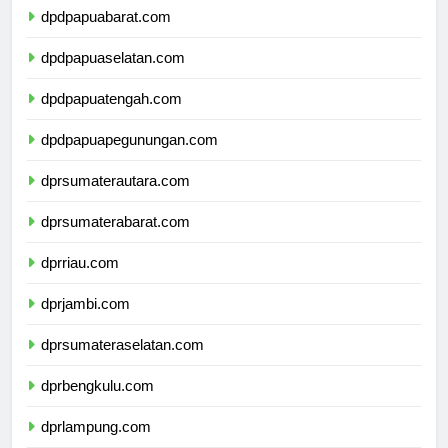
dpdpapuabarat.com
dpdpapuaselatan.com
dpdpapuatengah.com
dpdpapuapegunungan.com
dprsumaterautara.com
dprsumaterabarat.com
dprriau.com
dprjambi.com
dprsumateraselatan.com
dprbengkulu.com
dprlampung.com