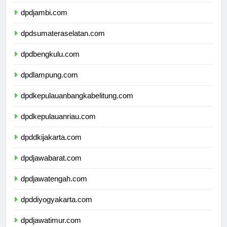
dpdriau.com
dpdjambi.com
dpdsumateraselatan.com
dpdbengkulu.com
dpdlampung.com
dpdkepulauanbangkabelitung.com
dpdkepulauanriau.com
dpddkijakarta.com
dpdjawabarat.com
dpdjawatengah.com
dpddiyogyakarta.com