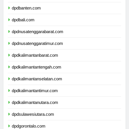
dpdjawatimur.com
dpdbanten.com
dpdbali.com
dpdnusatenggarabarat.com
dpdnusatenggaratimur.com
dpdkalimantanbarat.com
dpdkalimantantengah.com
dpdkalimantanselatan.com
dpdkalimantantimur.com
dpdkalimantanutara.com
dpdsulawesiutara.com