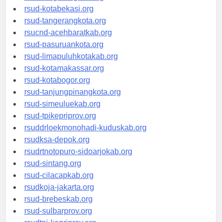
rsud-tangerangkab.org
rsud-kotabekasi.org
rsud-tangerangkota.org
rsucnd-acehbaratkab.org
rsud-pasuruankota.org
rsud-limapuluhkotakab.org
rsud-kotamakassar.org
rsud-kotabogor.org
rsud-tanjungpinangkota.org
rsud-simeuluekab.org
rsud-tpikepriprov.org
rsuddrloekmonohadi-kuduskab.org
rsudksa-depok.org
rsudrtnotopuro-sidoarjokab.org
rsud-sintang.org
rsud-cilacapkab.org
rsudkoja-jakarta.org
rsud-brebeskab.org
rsud-sulbarprov.org