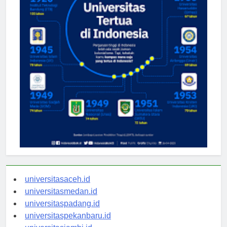
universitasaceh.id
universitasmedan.id
universitaspadang.id
universitaspekanbaru.id