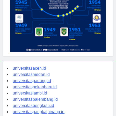
universitasaceh.id
universitasmedan.id
universitaspadang.id
universitaspekanbaru.id
universitasjambi.id
universitaspalembang.id
universitasbengkulu.id