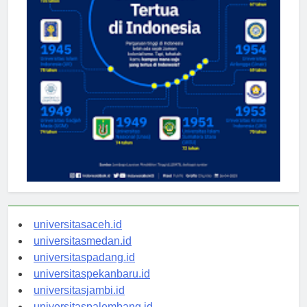
universitasaceh.id
universitasmedan.id
universitaspadang.id
universitaspekanbaru.id
universitasjambi.id