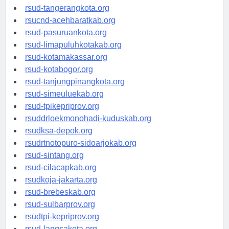
rsud-kotabekasi.org
rsud-tangerangkota.org
rsucnd-acehbaratkab.org
rsud-pasuruankota.org
rsud-limapuluhkotakab.org
rsud-kotamakassar.org
rsud-kotabogor.org
rsud-tanjungpinangkota.org
rsud-simeuluekab.org
rsud-tpikepriprov.org
rsuddrloekmonohadi-kuduskab.org
rsudksa-depok.org
rsudrtnotopuro-sidoarjokab.org
rsud-sintang.org
rsud-cilacapkab.org
rsudkoja-jakarta.org
rsud-brebeskab.org
rsud-sulbarprov.org
rsudtpi-kepriprov.org