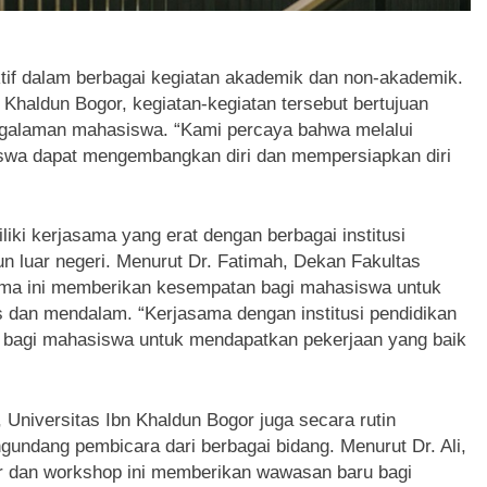
aktif dalam berbagai kegiatan akademik dan non-akademik.
 Khaldun Bogor, kegiatan-kegiatan tersebut bertujuan
ngalaman mahasiswa. “Kami percaya bahwa melalui
iswa dapat mengembangkan diri dan mempersiapkan diri
liki kerjasama yang erat dengan berbagai institusi
n luar negeri. Menurut Dr. Fatimah, Dekan Fakultas
sama ini memberikan kesempatan bagi mahasiswa untuk
s dan mendalam. “Kerjasama dengan institusi pendidikan
bagi mahasiswa untuk mendapatkan pekerjaan yang baik
Universitas Ibn Khaldun Bogor juga secara rutin
ndang pembicara dari berbagai bidang. Menurut Dr. Ali,
ar dan workshop ini memberikan wawasan baru bagi