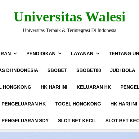
Universitas Walesi
Universitas Terbaik & Terintegrasi Di Indonesia
ARAN
PENDIDIKAN
LAYANAN
TENTANG UN
S DI INDONESIA
SBOBET
SBOBET88
JUDI BOLA
L HONGKONG
HK HARI INI
KELUARAN HK
PENGE
PENGELUARAN HK
TOGEL HONGKONG
HK HARI INI
PENGELUARAN SDY
SLOT BET KECIL
SLOT BET KEC