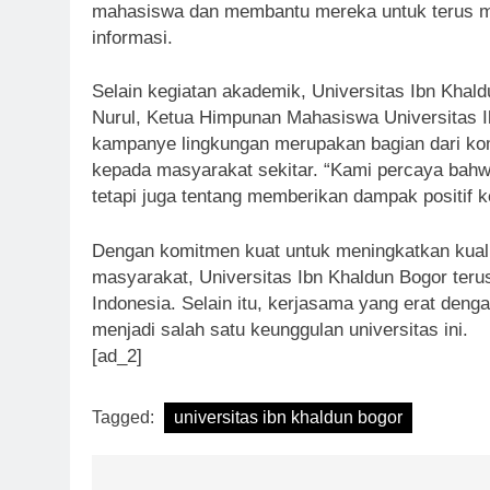
mahasiswa dan membantu mereka untuk terus men
informasi.
Selain kegiatan akademik, Universitas Ibn Khald
Nurul, Ketua Himpunan Mahasiswa Universitas Ibn
kampanye lingkungan merupakan bagian dari komi
kepada masyarakat sekitar. “Kami percaya bahwa
tetapi juga tentang memberikan dampak positif 
Dengan komitmen kuat untuk meningkatkan kualit
masyarakat, Universitas Ibn Khaldun Bogor terus
Indonesia. Selain itu, kerjasama yang erat denga
menjadi salah satu keunggulan universitas ini.
[ad_2]
Tagged:
universitas ibn khaldun bogor