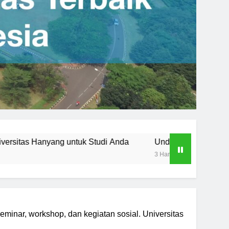
di Anda
Understanding the Logo of Universitas Bengkulu
3 Hari Ago
eminar, workshop, dan kegiatan sosial. Universitas