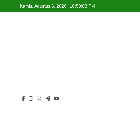
Skip
Kamis, Agustus 6, 2026
10:59:05 PM
to
content