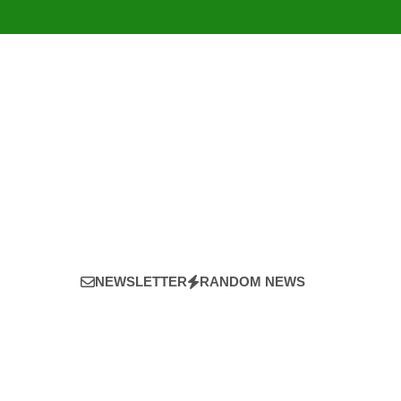
NEWSLETTER
RANDOM NEWS