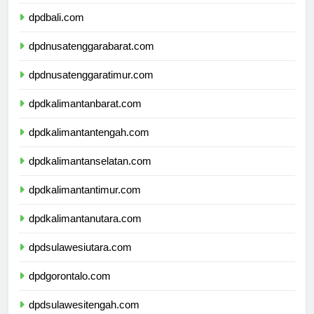
dpdbanten.com
dpdbali.com
dpdnusatenggarabarat.com
dpdnusatenggaratimur.com
dpdkalimantanbarat.com
dpdkalimantantengah.com
dpdkalimantanselatan.com
dpdkalimantantimur.com
dpdkalimantanutara.com
dpdsulawesiutara.com
dpdgorontalo.com