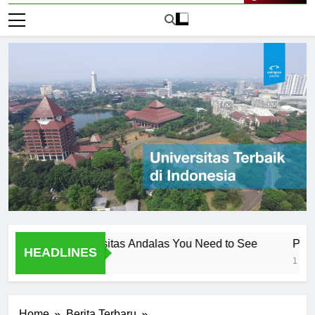
Live Now
ambar Universitas Andalas You Need to See
Pengenalan 
HEADLINES
1 Hari Ago