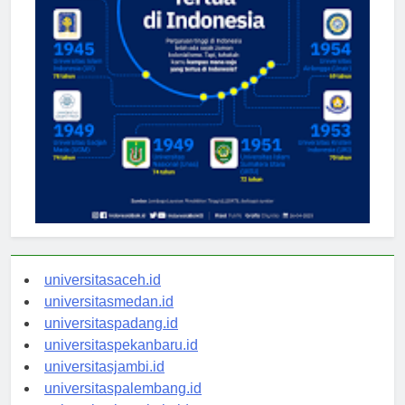
universitasaceh.id
universitasmedan.id
universitaspadang.id
universitaspekanbaru.id
universitasjambi.id
universitaspalembang.id