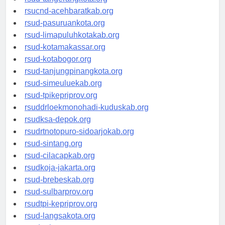
rsud-tangerangkota.org
rsucnd-acehbaratkab.org
rsud-pasuruankota.org
rsud-limapuluhkotakab.org
rsud-kotamakassar.org
rsud-kotabogor.org
rsud-tanjungpinangkota.org
rsud-simeuluekab.org
rsud-tpikepriprov.org
rsuddrloekmonohadi-kuduskab.org
rsudksa-depok.org
rsudrtnotopuro-sidoarjokab.org
rsud-sintang.org
rsud-cilacapkab.org
rsudkoja-jakarta.org
rsud-brebeskab.org
rsud-sulbarprov.org
rsudtpi-kepriprov.org
rsud-langsakota.org