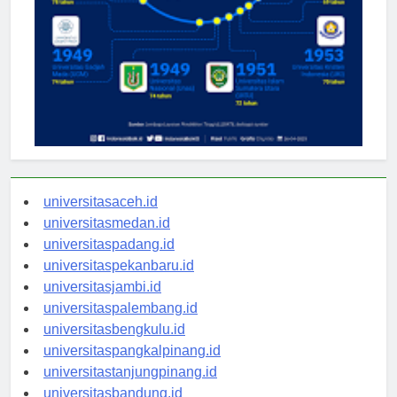
universitasaceh.id
universitasmedan.id
universitaspadang.id
universitaspekanbaru.id
universitasjambi.id
universitaspalembang.id
universitasbengkulu.id
universitaspangkalpinang.id
universitastanjungpinang.id