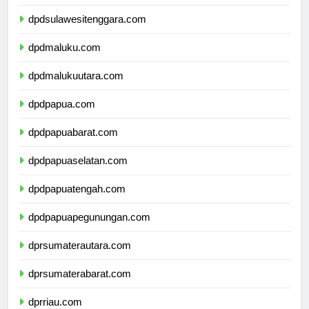
dpdsulawesiselatan.com
dpdsulawesitenggara.com
dpdmaluku.com
dpdmalukuutara.com
dpdpapua.com
dpdpapuabarat.com
dpdpapuaselatan.com
dpdpapuatengah.com
dpdpapuapegunungan.com
dprsumaterautara.com
dprsumaterabarat.com