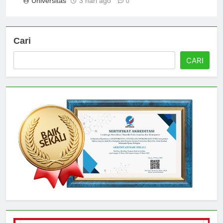
Universitas
3 hari ago
0
Cari
CARI