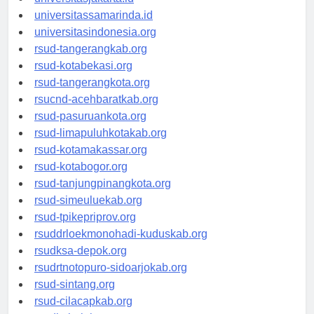
universitasjakarta.id
universitassamarinda.id
universitasindonesia.org
rsud-tangerangkab.org
rsud-kotabekasi.org
rsud-tangerangkota.org
rsucnd-acehbaratkab.org
rsud-pasuruankota.org
rsud-limapuluhkotakab.org
rsud-kotamakassar.org
rsud-kotabogor.org
rsud-tanjungpinangkota.org
rsud-simeuluekab.org
rsud-tpikepriprov.org
rsuddrloekmonohadi-kuduskab.org
rsudksa-depok.org
rsudrtnotopuro-sidoarjokab.org
rsud-sintang.org
rsud-cilacapkab.org