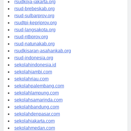
rsudkoja-jakarta.org
rsud-brebeskab.org
rsud-sulbarprov.org
rsudtpi-kepriprov.org
rsud-langsakota.org
rsud-ntbprov.org
rsud-natunakab.org
rsudkisaran-asahankab.org
rsud-indonesia.org
sekolahindonesia.id
sekolahjambi.com
sekolahriau.com
sekolahpalembang.com
sekolahlampung.com
sekolahsamarinda.com
sekolahbandung.com
sekolahdenpasar.com
sekolahjakarta.com