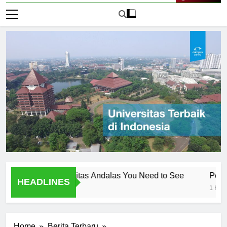
Live Now
ambar Universitas Andalas You Need to See
Pengenalan 
HEADLINES
1 Hari Ago