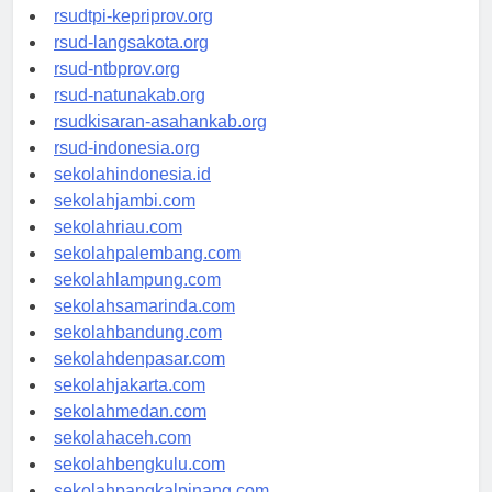
rsud-sulbarprov.org
rsudtpi-kepriprov.org
rsud-langsakota.org
rsud-ntbprov.org
rsud-natunakab.org
rsudkisaran-asahankab.org
rsud-indonesia.org
sekolahindonesia.id
sekolahjambi.com
sekolahriau.com
sekolahpalembang.com
sekolahlampung.com
sekolahsamarinda.com
sekolahbandung.com
sekolahdenpasar.com
sekolahjakarta.com
sekolahmedan.com
sekolahaceh.com
sekolahbengkulu.com