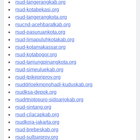
universitasindonesia.org
rsud-tangerangkab.org
rsud-kotabekasi.org
rsud-tangerangkota.org
rsucnd-acehbaratkab.org
rsud-pasuruankota.org
rsud-limapuluhkotakab.org
rsud-kotamakassar.org
rsud-kotabogor.org
rsud-tanjungpinangkota.org
rsud-simeuluekab.org
rsud-tpikepriprov.org
rsuddrloekmonohadi-kuduskab.org
rsudksa-depok.org
rsudrtnotopuro-sidoarjokab.org
rsud-sintang.org
rsud-cilacapkab.org
rsudkoja-jakarta.org
rsud-brebeskab.org