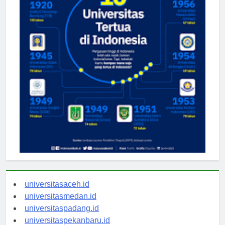
universitasaceh.id
universitasmedan.id
universitaspadang.id