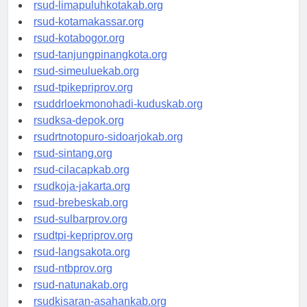
rsud-pasuruankota.org
rsud-limapuluhkotakab.org
rsud-kotamakassar.org
rsud-kotabogor.org
rsud-tanjungpinangkota.org
rsud-simeuluekab.org
rsud-tpikepriprov.org
rsuddrloekmonohadi-kuduskab.org
rsudksa-depok.org
rsudrtnotopuro-sidoarjokab.org
rsud-sintang.org
rsud-cilacapkab.org
rsudkoja-jakarta.org
rsud-brebeskab.org
rsud-sulbarprov.org
rsudtpi-kepriprov.org
rsud-langsakota.org
rsud-ntbprov.org
rsud-natunakab.org