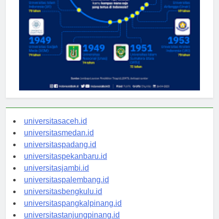
universitasaceh.id
universitasmedan.id
universitaspadang.id
universitaspekanbaru.id
universitasjambi.id
universitaspalembang.id
universitasbengkulu.id
universitaspangkalpinang.id