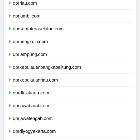
dprriau.com
dprjambi.com
dprsumateraselatan.com
dprbengkulu.com
dprlampung.com
dprkepulauanbangkabelitung.com
dprkepulauanriau.com
dprdkijakarta.com
dprjawabarat.com
dprjawatengah.com
dprdiyogyakarta.com