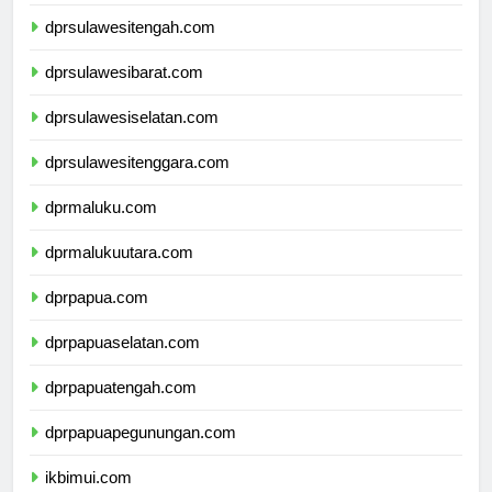
dprgorontalo.com
dprsulawesitengah.com
dprsulawesibarat.com
dprsulawesiselatan.com
dprsulawesitenggara.com
dprmaluku.com
dprmalukuutara.com
dprpapua.com
dprpapuaselatan.com
dprpapuatengah.com
dprpapuapegunungan.com