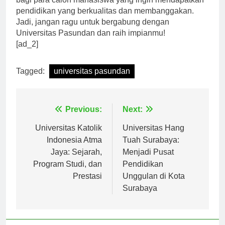
bagi para calon mahasiswa yang ingin mendapatkan
pendidikan yang berkualitas dan membanggakan.
Jadi, jangan ragu untuk bergabung dengan
Universitas Pasundan dan raih impianmu!
[ad_2]
Tagged:
universitas pasundan
Navigasi
Previous:
Next:
pos
Universitas Katolik
Universitas Hang
Indonesia Atma
Tuah Surabaya:
Jaya: Sejarah,
Menjadi Pusat
Program Studi, dan
Pendidikan
Prestasi
Unggulan di Kota
Surabaya