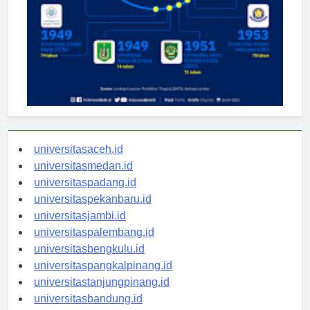
universitasaceh.id
universitasmedan.id
universitaspadang.id
universitaspekanbaru.id
universitasjambi.id
universitaspalembang.id
universitasbengkulu.id
universitaspangkalpinang.id
universitastanjungpinang.id