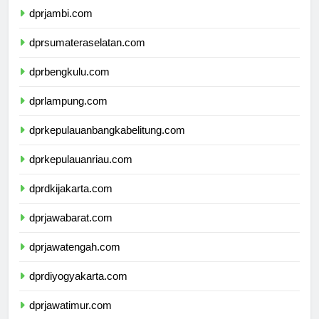
dprjambi.com
dprsumateraselatan.com
dprbengkulu.com
dprlampung.com
dprkepulauanbangkabelitung.com
dprkepulauanriau.com
dprdkijakarta.com
dprjawabarat.com
dprjawatengah.com
dprdiyogyakarta.com
dprjawatimur.com