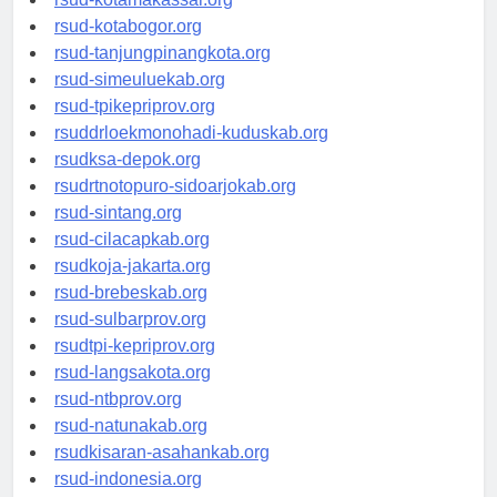
rsud-kotamakassar.org
rsud-kotabogor.org
rsud-tanjungpinangkota.org
rsud-simeuluekab.org
rsud-tpikepriprov.org
rsuddrloekmonohadi-kuduskab.org
rsudksa-depok.org
rsudrtnotopuro-sidoarjokab.org
rsud-sintang.org
rsud-cilacapkab.org
rsudkoja-jakarta.org
rsud-brebeskab.org
rsud-sulbarprov.org
rsudtpi-kepriprov.org
rsud-langsakota.org
rsud-ntbprov.org
rsud-natunakab.org
rsudkisaran-asahankab.org