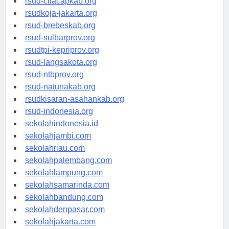
rsud-cilacapkab.org
rsudkoja-jakarta.org
rsud-brebeskab.org
rsud-sulbarprov.org
rsudtpi-kepriprov.org
rsud-langsakota.org
rsud-ntbprov.org
rsud-natunakab.org
rsudkisaran-asahankab.org
rsud-indonesia.org
sekolahindonesia.id
sekolahjambi.com
sekolahriau.com
sekolahpalembang.com
sekolahlampung.com
sekolahsamarinda.com
sekolahbandung.com
sekolahdenpasar.com