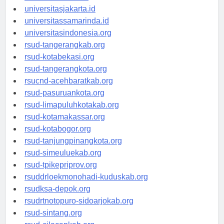
universitassalor.id
universitasjakarta.id
universitassamarinda.id
universitasindonesia.org
rsud-tangerangkab.org
rsud-kotabekasi.org
rsud-tangerangkota.org
rsucnd-acehbaratkab.org
rsud-pasuruankota.org
rsud-limapuluhkotakab.org
rsud-kotamakassar.org
rsud-kotabogor.org
rsud-tanjungpinangkota.org
rsud-simeuluekab.org
rsud-tpikepriprov.org
rsuddrloekmonohadi-kuduskab.org
rsudksa-depok.org
rsudrtnotopuro-sidoarjokab.org
rsud-sintang.org