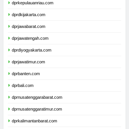
dprkepulauanriau.com
dprdkijakarta.com
dprjawabarat.com
dprjawatengah.com
dprdiyogyakarta.com
dprjawatimur.com
dprbanten.com
dprbali.com
dprnusatenggarabarat.com
dprnusatenggaratimur.com
dprkalimantanbarat.com