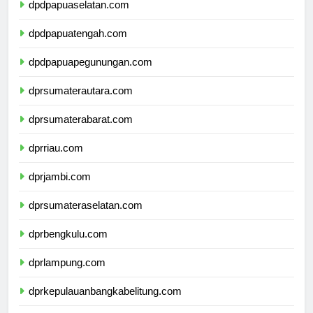
dpdpapuaselatan.com
dpdpapuatengah.com
dpdpapuapegunungan.com
dprsumaterautara.com
dprsumaterabarat.com
dprriau.com
dprjambi.com
dprsumateraselatan.com
dprbengkulu.com
dprlampung.com
dprkepulauanbangkabelitung.com