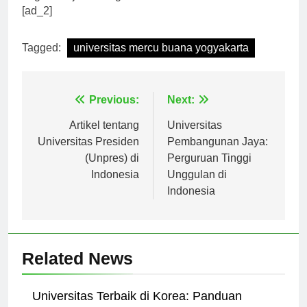
bagi kemajuan bangsa.”
[ad_2]
Tagged:
universitas mercu buana yogyakarta
Navigasi
Previous:
Next:
pos
Artikel tentang
Universitas
Universitas Presiden
Pembangunan Jaya:
(Unpres) di
Perguruan Tinggi
Indonesia
Unggulan di
Indonesia
Related News