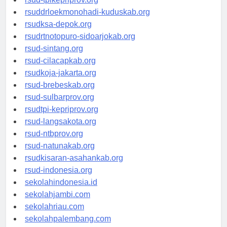
rsud-tpikepriprov.org
rsuddrloekmonohadi-kuduskab.org
rsudksa-depok.org
rsudrtnotopuro-sidoarjokab.org
rsud-sintang.org
rsud-cilacapkab.org
rsudkoja-jakarta.org
rsud-brebeskab.org
rsud-sulbarprov.org
rsudtpi-kepriprov.org
rsud-langsakota.org
rsud-ntbprov.org
rsud-natunakab.org
rsudkisaran-asahankab.org
rsud-indonesia.org
sekolahindonesia.id
sekolahjambi.com
sekolahriau.com