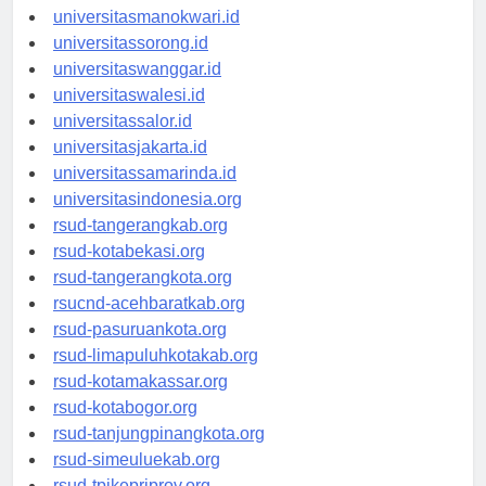
universitaspapua.id
universitasmanokwari.id
universitassorong.id
universitaswanggar.id
universitaswalesi.id
universitassalor.id
universitasjakarta.id
universitassamarinda.id
universitasindonesia.org
rsud-tangerangkab.org
rsud-kotabekasi.org
rsud-tangerangkota.org
rsucnd-acehbaratkab.org
rsud-pasuruankota.org
rsud-limapuluhkotakab.org
rsud-kotamakassar.org
rsud-kotabogor.org
rsud-tanjungpinangkota.org
rsud-simeuluekab.org