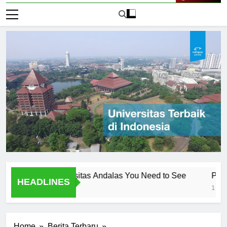
Live Now
ambar Universitas Andalas You Need to See
Pengenalan
HEADLINES
1 Hari Ago