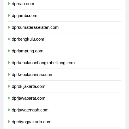
dprriau.com
dprjambi.com
dprsumateraselatan.com
dprbengkulu.com
dprlampung.com
dprkepulauanbangkabelitung.com
dprkepulauanriau.com
dprdkijakarta.com
dprjawabarat.com
dprjawatengah.com
dprdiyogyakarta.com