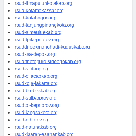
rsud-pasuruankota.org
rsud-limapuluhkotakab.org
rsud-kotamakassar.org
rsud-kotabogor.org
rsud-tanjungpinangkota.org
rsud-simeuluekab.org
rsud-tpikepriprov.org
rsuddrloekmonohadi-kuduskab.org
rsudksa-depok.org
rsudrtnotopuro-sidoarjokab.org
rsud-sintang.org
rsud-cilacapkab.org
rsudkoja-jakarta.org
rsud-brebeskab.org
rsud-sulbarprov.org
rsudtpi-kepriprov.org
rsud-langsakota.org
rsud-ntbprov.org
rsud-natunakab.org