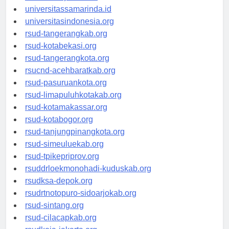
universitasjakarta.id
universitassamarinda.id
universitasindonesia.org
rsud-tangerangkab.org
rsud-kotabekasi.org
rsud-tangerangkota.org
rsucnd-acehbaratkab.org
rsud-pasuruankota.org
rsud-limapuluhkotakab.org
rsud-kotamakassar.org
rsud-kotabogor.org
rsud-tanjungpinangkota.org
rsud-simeuluekab.org
rsud-tpikepriprov.org
rsuddrloekmonohadi-kuduskab.org
rsudksa-depok.org
rsudrtnotopuro-sidoarjokab.org
rsud-sintang.org
rsud-cilacapkab.org