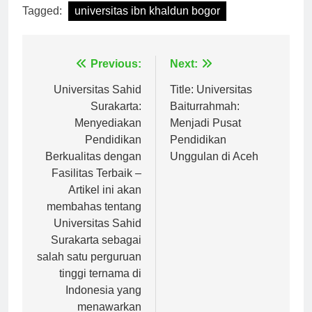
Tagged:
universitas ibn khaldun bogor
Navigasi
Previous:
Next:
pos
Universitas Sahid
Title: Universitas
Surakarta:
Baiturrahmah:
Menyediakan
Menjadi Pusat
Pendidikan
Pendidikan
Berkualitas dengan
Unggulan di Aceh
Fasilitas Terbaik –
Artikel ini akan
membahas tentang
Universitas Sahid
Surakarta sebagai
salah satu perguruan
tinggi ternama di
Indonesia yang