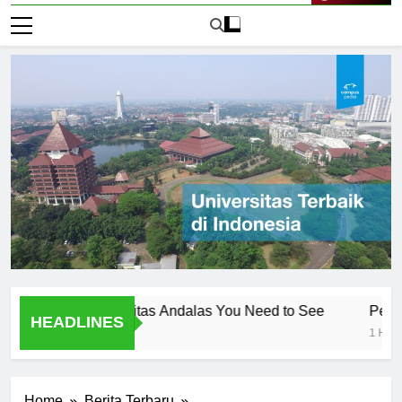
Live Now
ambar Universitas Andalas You Need to See
Pengenalan 
HEADLINES
1 Hari Ago