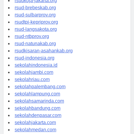
rsudkoja-jakarta.org
rsud-brebeskab.org
rsud-sulbarprov.org
rsudtpi-kepriprov.org
rsud-langsakota.org
rsud-ntbprov.org
rsud-natunakab.org
rsudkisaran-asahankab.org
rsud-indonesia.org
sekolahindonesia.id
sekolahjambi.com
sekolahriau.com
sekolahpalembang.com
sekolahlampung.com
sekolahsamarinda.com
sekolahbandung.com
sekolahdenpasar.com
sekolahjakarta.com