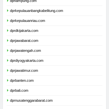
dprlampung.com
dprkepulauanbangkabelitung.com
dprkepulauanriau.com
dprdkijakarta.com
dprjawabarat.com
dprjawatengah.com
dprdiyogyakarta.com
dprjawatimur.com
dprbanten.com
dprbali.com
dprnusatenggarabarat.com