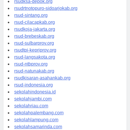
rsudksa-depok.org
rsudrtnotopuro-sidoarjokab.org
rsud-sintang.org
rsud-cilacapkab.org
rsudkoja-jakarta.org
rsud-brebeskab.org
rsud-sulbarprov.org
rsudtpi-kepriprov.org
rsud-langsakota.org
rsud-ntbprov.org
rsud-natunakab.org
rsudkisaran-asahankab.org
rsud-indonesia.org
sekolahindonesia.id
sekolahjambi.com
sekolahriau.com
sekolahpalembang.com
sekolahlampung.com