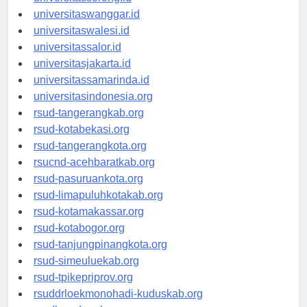
universitassorong.id
universitaswanggar.id
universitaswalesi.id
universitassalor.id
universitasjakarta.id
universitassamarinda.id
universitasindonesia.org
rsud-tangerangkab.org
rsud-kotabekasi.org
rsud-tangerangkota.org
rsucnd-acehbaratkab.org
rsud-pasuruankota.org
rsud-limapuluhkotakab.org
rsud-kotamakassar.org
rsud-kotabogor.org
rsud-tanjungpinangkota.org
rsud-simeuluekab.org
rsud-tpikepriprov.org
rsuddrloekmonohadi-kuduskab.org