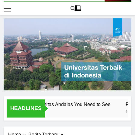
Live Now
Gambar Universitas Andalas You Need to See
Pengenala
HEADLINES
1 Hari Ago