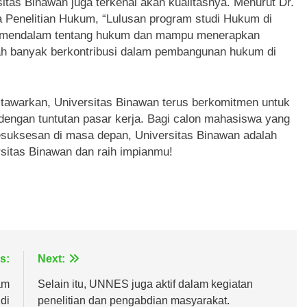
itas Binawan juga terkenal akan kualitasnya. Menurut Dr.
 Penelitian Hukum, “Lulusan program studi Hukum di
g mendalam tentang hukum dan mampu menerapkan
ah banyak berkontribusi dalam pembangunan hukum di
itawarkan, Universitas Binawan terus berkomitmen untuk
dengan tuntutan pasar kerja. Bagi calon mahasiswa yang
esuksesan di masa depan, Universitas Binawan adalah
rsitas Binawan dan raih impianmu!
s:
Next:
am
Selain itu, UNNES juga aktif dalam kegiatan
di
penelitian dan pengabdian masyarakat.