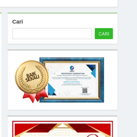
Cari
CARI