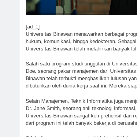
[ad_1]
Universitas Binawan menawarkan berbagai program
hukum, komunikasi, hingga kedokteran. Sebagai 
Universitas Binawan telah melahirkan banyak lul
Salah satu program studi unggulan di Universi
Doe, seorang pakar manajemen dari Universitas
Binawan telah terbukti menghasilkan lulusan ya
dibutuhkan oleh dunia kerja saat ini. Mereka sia
Selain Manajemen, Teknik Informatika juga menja
Dr. Jane Smith, seorang ahli teknologi informasi
Universitas Binawan sangat komprehensif dan re
dari program ini telah banyak bekerja di perusa