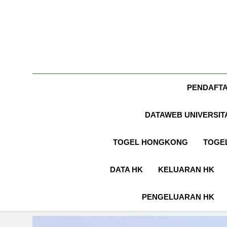
PENDAFT
DATAWEB UNIVERSITA
TOGEL HONGKONG
TOGE
DATA HK
KELUARAN HK
PENGELUARAN HK