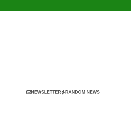
NEWSLETTER
RANDOM NEWS