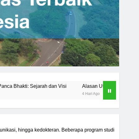
isi
Alasan Utama Memilih Universitas New South Wales 
4 Hari Ago
munikasi, hingga kedokteran. Beberapa program studi