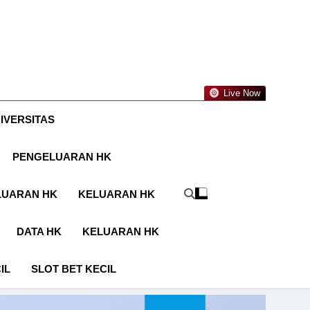
Live Now
IVERSITAS
PENGELUARAN HK
LUARAN HK
KELUARAN HK
DATA HK
KELUARAN HK
IL
SLOT BET KECIL