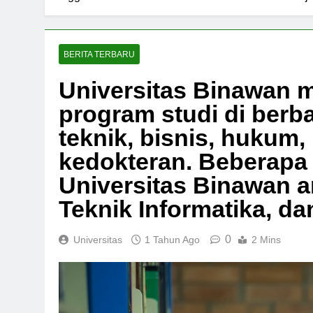
BERITA TERBARU
Universitas Binawan 
program studi di berba
teknik, bisnis, hukum
kedokteran. Beberapa 
Universitas Binawan a
Teknik Informatika, d
0
Universitas
1 Tahun Ago
2 Mins