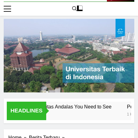
Live Now
ambar Universitas Andalas You Need to See
Pengenalan 
HEADLINES
1 Hari Ago