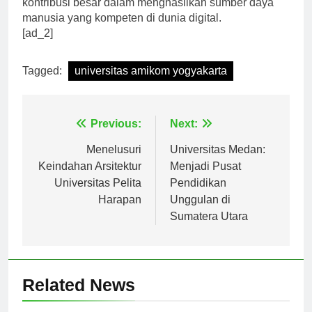
kontribusi besar dalam menghasilkan sumber daya
manusia yang kompeten di dunia digital.
[ad_2]
Tagged:
universitas amikom yogyakarta
Navigasi
Previous:
Next:
pos
Menelusuri
Universitas Medan:
Keindahan Arsitektur
Menjadi Pusat
Universitas Pelita
Pendidikan
Harapan
Unggulan di
Sumatera Utara
Related News