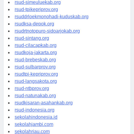
rsud-tanjungpinangkota.org
rsud-simeuluekab.org
rsud-tpikepriprov.org
rsuddrloekmonohadi-kuduskab.org
rsudksa-depok.org
rsudrtnotopuro-sidoarjokab.org
rsud-sintang.org
rsud-cilacapkab.org
rsudkoja-jakarta.org
rsud-brebeskab.org
rsud-sulbarprov.org
rsudtpi-kepriprov.org
rsud-langsakota.org
rsud-ntbprov.org
rsud-natunakab.org
rsudkisaran-asahankab.org
rsud-indonesia.org
sekolahindonesia.id
sekolahjambi.com