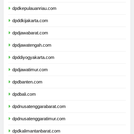
dpdkepulauanbangkabelitung.com
dpdkepulauanriau.com
dpddkijakarta.com
dpdjawabarat.com
dpdjawatengah.com
dpddiyogyakarta.com
dpdjawatimur.com
dpdbanten.com
dpdbali.com
dpdnusatenggarabarat.com
dpdnusatenggaratimur.com