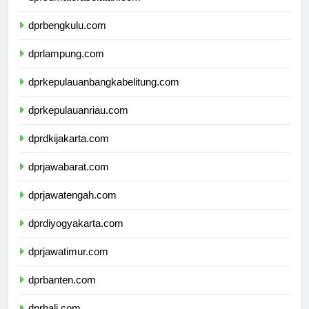
dprsumateraselatan.com
dprbengkulu.com
dprlampung.com
dprkepulauanbangkabelitung.com
dprkepulauanriau.com
dprdkijakarta.com
dprjawabarat.com
dprjawatengah.com
dprdiyogyakarta.com
dprjawatimur.com
dprbanten.com