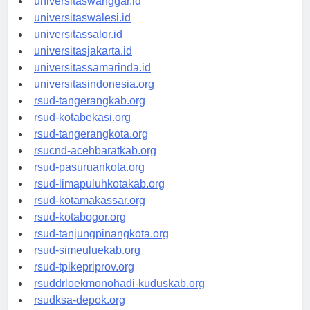
universitaswanggar.id
universitaswalesi.id
universitassalor.id
universitasjakarta.id
universitassamarinda.id
universitasindonesia.org
rsud-tangerangkab.org
rsud-kotabekasi.org
rsud-tangerangkota.org
rsucnd-acehbaratkab.org
rsud-pasuruankota.org
rsud-limapuluhkotakab.org
rsud-kotamakassar.org
rsud-kotabogor.org
rsud-tanjungpinangkota.org
rsud-simeuluekab.org
rsud-tpikepriprov.org
rsuddrloekmonohadi-kuduskab.org