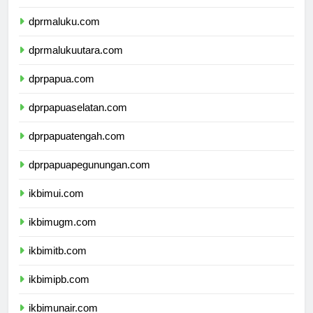
dprsulawesitenggara.com
dprmaluku.com
dprmalukuutara.com
dprpapua.com
dprpapuaselatan.com
dprpapuatengah.com
dprpapuapegunungan.com
ikbimui.com
ikbimugm.com
ikbimitb.com
ikbimipb.com