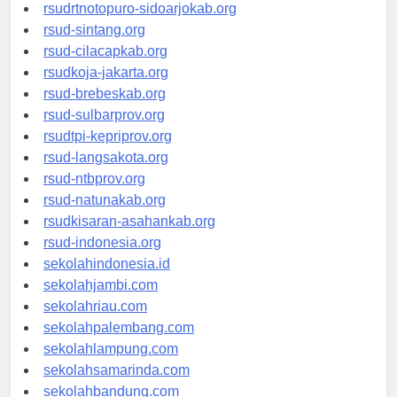
rsudksa-depok.org
rsudrtnotopuro-sidoarjokab.org
rsud-sintang.org
rsud-cilacapkab.org
rsudkoja-jakarta.org
rsud-brebeskab.org
rsud-sulbarprov.org
rsudtpi-kepriprov.org
rsud-langsakota.org
rsud-ntbprov.org
rsud-natunakab.org
rsudkisaran-asahankab.org
rsud-indonesia.org
sekolahindonesia.id
sekolahjambi.com
sekolahriau.com
sekolahpalembang.com
sekolahlampung.com
sekolahsamarinda.com