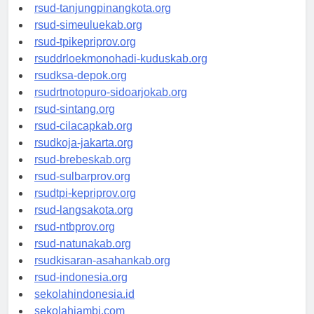
rsud-kotabogor.org
rsud-tanjungpinangkota.org
rsud-simeuluekab.org
rsud-tpikepriprov.org
rsuddrloekmonohadi-kuduskab.org
rsudksa-depok.org
rsudrtnotopuro-sidoarjokab.org
rsud-sintang.org
rsud-cilacapkab.org
rsudkoja-jakarta.org
rsud-brebeskab.org
rsud-sulbarprov.org
rsudtpi-kepriprov.org
rsud-langsakota.org
rsud-ntbprov.org
rsud-natunakab.org
rsudkisaran-asahankab.org
rsud-indonesia.org
sekolahindonesia.id