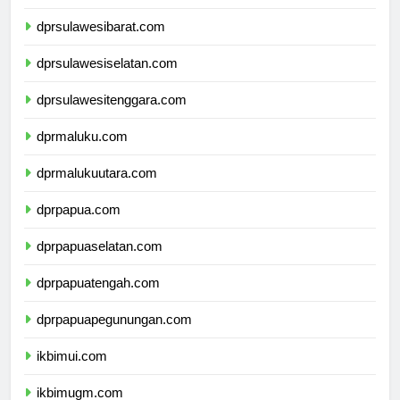
dprsulawesitengah.com
dprsulawesibarat.com
dprsulawesiselatan.com
dprsulawesitenggara.com
dprmaluku.com
dprmalukuutara.com
dprpapua.com
dprpapuaselatan.com
dprpapuatengah.com
dprpapuapegunungan.com
ikbimui.com