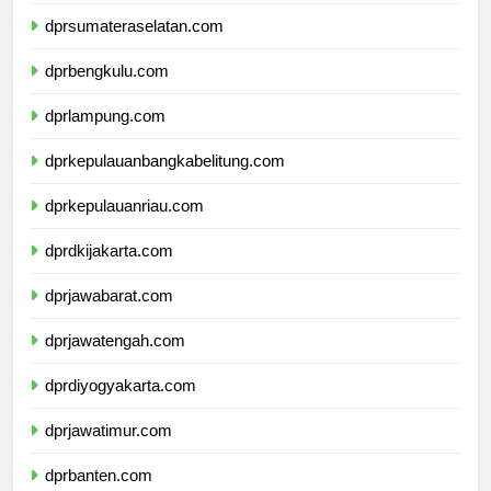
dprjambi.com
dprsumateraselatan.com
dprbengkulu.com
dprlampung.com
dprkepulauanbangkabelitung.com
dprkepulauanriau.com
dprdkijakarta.com
dprjawabarat.com
dprjawatengah.com
dprdiyogyakarta.com
dprjawatimur.com