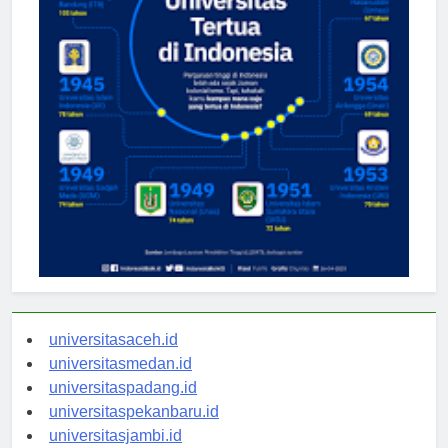
universitasaceh.id
universitasmedan.id
universitaspadang.id
universitaspekanbaru.id