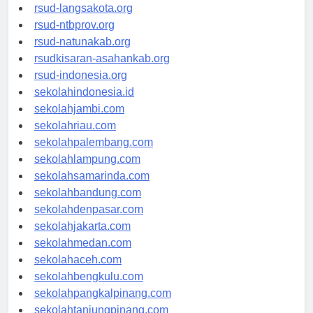
rsudtpi-kepriprov.org
rsud-langsakota.org
rsud-ntbprov.org
rsud-natunakab.org
rsudkisaran-asahankab.org
rsud-indonesia.org
sekolahindonesia.id
sekolahjambi.com
sekolahriau.com
sekolahpalembang.com
sekolahlampung.com
sekolahsamarinda.com
sekolahbandung.com
sekolahdenpasar.com
sekolahjakarta.com
sekolahmedan.com
sekolahaceh.com
sekolahbengkulu.com
sekolahpangkalpinang.com