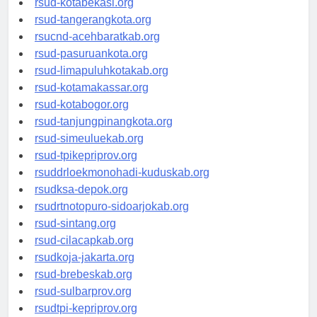
rsud-kotabekasi.org
rsud-tangerangkota.org
rsucnd-acehbaratkab.org
rsud-pasuruankota.org
rsud-limapuluhkotakab.org
rsud-kotamakassar.org
rsud-kotabogor.org
rsud-tanjungpinangkota.org
rsud-simeuluekab.org
rsud-tpikepriprov.org
rsuddrloekmonohadi-kuduskab.org
rsudksa-depok.org
rsudrtnotopuro-sidoarjokab.org
rsud-sintang.org
rsud-cilacapkab.org
rsudkoja-jakarta.org
rsud-brebeskab.org
rsud-sulbarprov.org