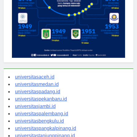
universitasaceh.id
universitasmedan.id
universitaspadang.id
universitaspekanbaru.id
universitasjambi.id
universitaspalembang.id
universitasbengkulu.id
universitaspangkalpinang.id