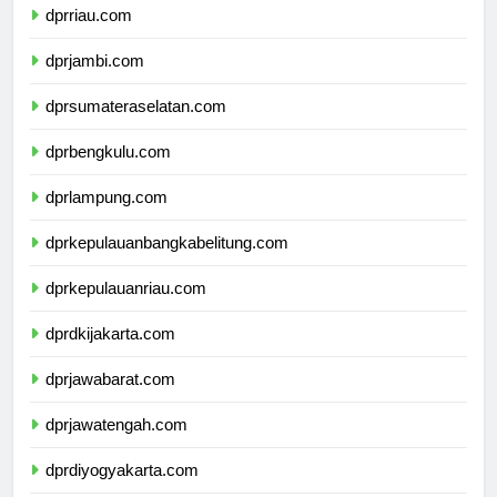
dprriau.com
dprjambi.com
dprsumateraselatan.com
dprbengkulu.com
dprlampung.com
dprkepulauanbangkabelitung.com
dprkepulauanriau.com
dprdkijakarta.com
dprjawabarat.com
dprjawatengah.com
dprdiyogyakarta.com