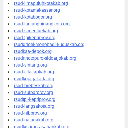
rsud-pasuruankota.org
rsud-limapuluhkotakab.org
rsud-kotamakassar.org
rsud-kotabogor.org
rsud-tanjungpinangkota.org
rsud-simeuluekab.org
rsud-tpikepriprov.org
rsuddrloekmonohadi-kuduskab.org
rsudksa-depok.org
rsudrtnotopuro-sidoarjokab.org
rsud-sintang.org
rsud-cilacapkab.org
rsudkoja-jakarta.org
rsud-brebeskab.org
rsud-sulbarprov.org
rsudtpi-kepriprov.org
rsud-langsakota.org
rsud-ntbprov.org
rsud-natunakab.org