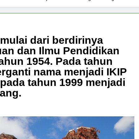
mulai dari berdirinya
uan dan Ilmu Pendidikan
ahun 1954. Pada tahun
rganti nama menjadi IKIP
pada tahun 1999 menjadi
lang.