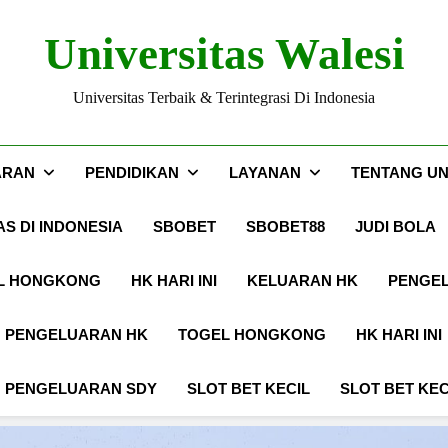
Universitas Walesi
Universitas Terbaik & Terintegrasi Di Indonesia
ARAN
PENDIDIKAN
LAYANAN
TENTANG UN
S DI INDONESIA
SBOBET
SBOBET88
JUDI BOLA
L HONGKONG
HK HARI INI
KELUARAN HK
PENGE
PENGELUARAN HK
TOGEL HONGKONG
HK HARI INI
PENGELUARAN SDY
SLOT BET KECIL
SLOT BET KEC