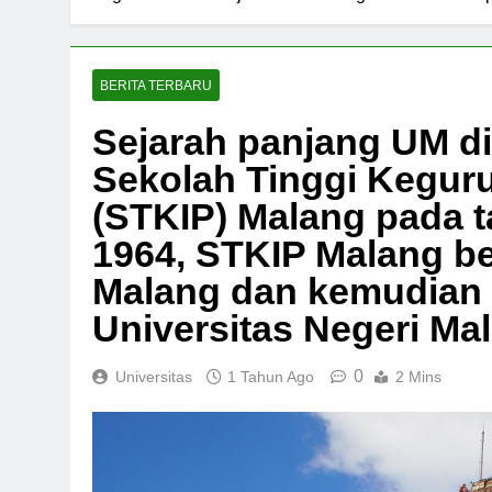
BERITA TERBARU
Sejarah panjang UM di
Sekolah Tinggi Kegur
(STKIP) Malang pada t
1964, STKIP Malang be
Malang dan kemudian 
Universitas Negeri Ma
0
Universitas
1 Tahun Ago
2 Mins