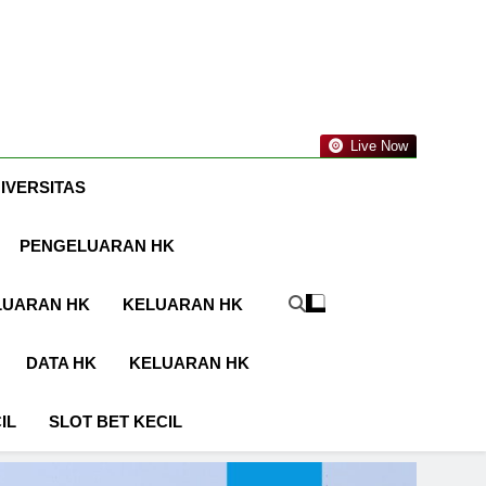
Live Now
IVERSITAS
PENGELUARAN HK
LUARAN HK
KELUARAN HK
DATA HK
KELUARAN HK
IL
SLOT BET KECIL