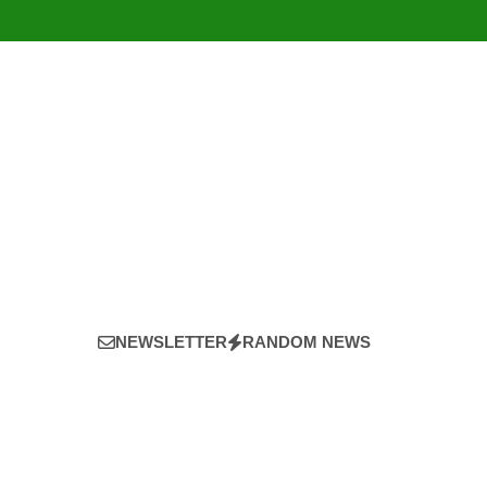
NEWSLETTER
RANDOM NEWS