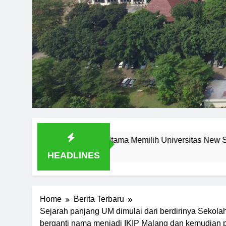
an Utama Memilih Universitas New South Wales untuk Studi A
 Ago
HEADLINES
Home
Berita Terbaru
Sejarah panjang UM dimulai dari berdirinya Sekol
berganti nama menjadi IKIP Malang dan kemudian p