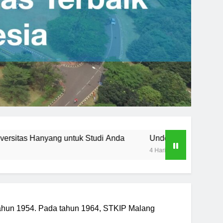
udi Anda
Understanding the Logo of Universitas Bengkul
4 Hari Ago
tahun 1954. Pada tahun 1964, STKIP Malang