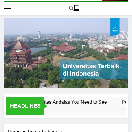
Live Now
ambar Universitas Andalas You Need to See
Pengenalan 
HEADLINES
2 Hari Ago