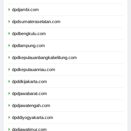
dpdriau.com
dpdjambi.com
dpdsumateraselatan.com
dpdbengkulu.com
dpdlampung.com
dpdkepulauanbangkabelitung.com
dpdkepulauanriau.com
dpddkijakarta.com
dpdjawabarat.com
dpdjawatengah.com
dpddiyogyakarta.com