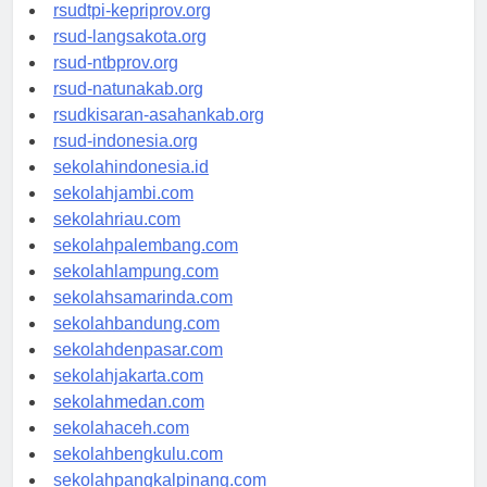
rsud-sulbarprov.org
rsudtpi-kepriprov.org
rsud-langsakota.org
rsud-ntbprov.org
rsud-natunakab.org
rsudkisaran-asahankab.org
rsud-indonesia.org
sekolahindonesia.id
sekolahjambi.com
sekolahriau.com
sekolahpalembang.com
sekolahlampung.com
sekolahsamarinda.com
sekolahbandung.com
sekolahdenpasar.com
sekolahjakarta.com
sekolahmedan.com
sekolahaceh.com
sekolahbengkulu.com