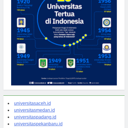
universitasaceh.id
universitasmedan.id
universitaspadang.id