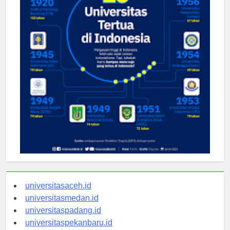
universitasaceh.id
universitasmedan.id
universitaspadang.id