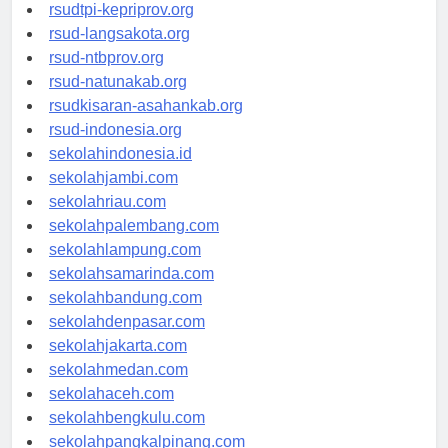
rsud-sulbarprov.org
rsudtpi-kepriprov.org
rsud-langsakota.org
rsud-ntbprov.org
rsud-natunakab.org
rsudkisaran-asahankab.org
rsud-indonesia.org
sekolahindonesia.id
sekolahjambi.com
sekolahriau.com
sekolahpalembang.com
sekolahlampung.com
sekolahsamarinda.com
sekolahbandung.com
sekolahdenpasar.com
sekolahjakarta.com
sekolahmedan.com
sekolahaceh.com
sekolahbengkulu.com