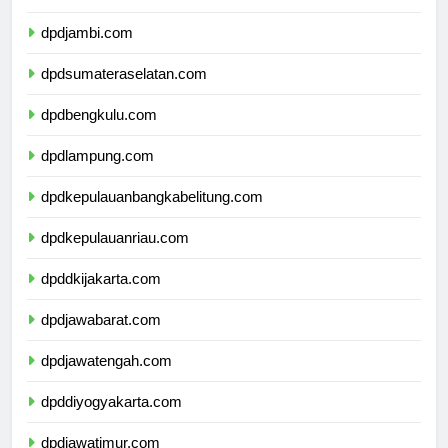
dpdriau.com
dpdjambi.com
dpdsumateraselatan.com
dpdbengkulu.com
dpdlampung.com
dpdkepulauanbangkabelitung.com
dpdkepulauanriau.com
dpddkijakarta.com
dpdjawabarat.com
dpdjawatengah.com
dpddiyogyakarta.com