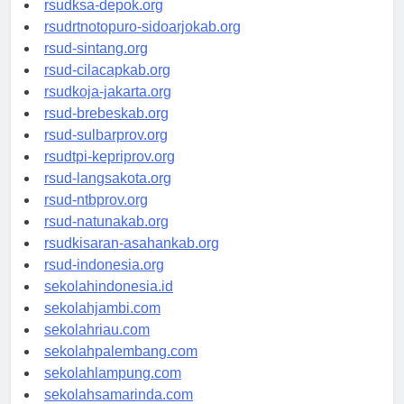
rsudksa-depok.org
rsudrtnotopuro-sidoarjokab.org
rsud-sintang.org
rsud-cilacapkab.org
rsudkoja-jakarta.org
rsud-brebeskab.org
rsud-sulbarprov.org
rsudtpi-kepriprov.org
rsud-langsakota.org
rsud-ntbprov.org
rsud-natunakab.org
rsudkisaran-asahankab.org
rsud-indonesia.org
sekolahindonesia.id
sekolahjambi.com
sekolahriau.com
sekolahpalembang.com
sekolahlampung.com