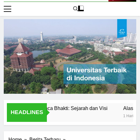
Live Now
iversitas Panca Bhakti: Sejarah dan Visi
Alasan Utama 
HEADLINES
1 Hari Ago