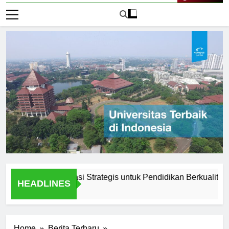
Live Now
nadarma: Lokasi Strategis untuk Pendidikan Berkualitas
HEADLINES
1