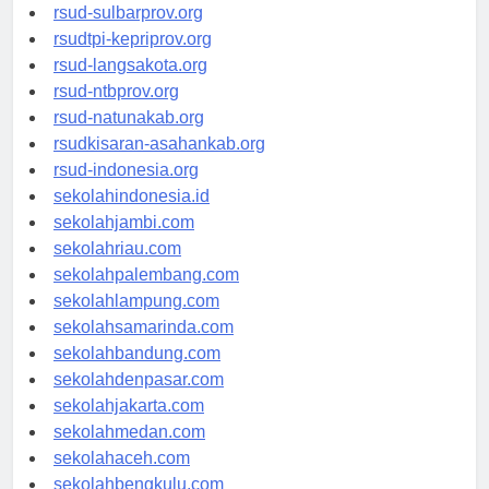
rsud-brebeskab.org
rsud-sulbarprov.org
rsudtpi-kepriprov.org
rsud-langsakota.org
rsud-ntbprov.org
rsud-natunakab.org
rsudkisaran-asahankab.org
rsud-indonesia.org
sekolahindonesia.id
sekolahjambi.com
sekolahriau.com
sekolahpalembang.com
sekolahlampung.com
sekolahsamarinda.com
sekolahbandung.com
sekolahdenpasar.com
sekolahjakarta.com
sekolahmedan.com
sekolahaceh.com