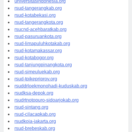
universitasindonesia.org
rsud-tangerangkab.org
rsud-kotabekasi.org
rsud-tangerangkota.org
rsucnd-acehbaratkab.org
rsud-pasuruankota.org
rsud-limapuluhkotakab.org
rsud-kotamakassar.org
rsud-kotabogor.org
rsud-tanjungpinangkota.org
rsud-simeuluekab.org
rsud-tpikepriprov.org
rsuddrloekmonohadi-kuduskab.org
rsudksa-depok.org
rsudrtnotopuro-sidoarjokab.org
rsud-sintang.org
rsud-cilacapkab.org
rsudkoja-jakarta.org