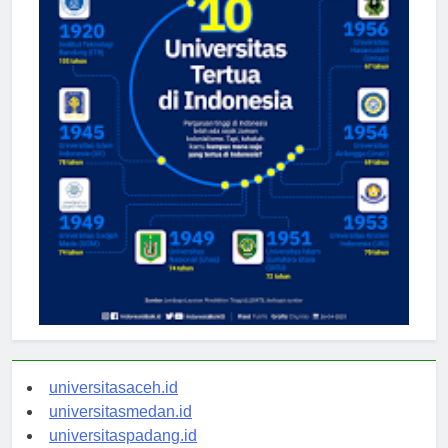
universitasaceh.id
universitasmedan.id