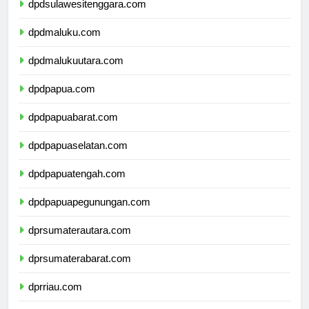
dpdsulawesitenggara.com
dpdmaluku.com
dpdmalukuutara.com
dpdpapua.com
dpdpapuabarat.com
dpdpapuaselatan.com
dpdpapuatengah.com
dpdpapuapegunungan.com
dprsumaterautara.com
dprsumaterabarat.com
dprriau.com