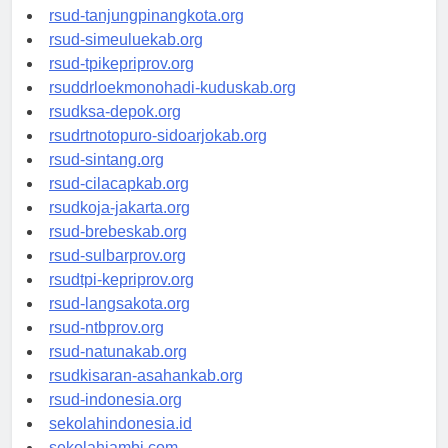
rsud-kotabogor.org
rsud-tanjungpinangkota.org
rsud-simeuluekab.org
rsud-tpikepriprov.org
rsuddrloekmonohadi-kuduskab.org
rsudksa-depok.org
rsudrtnotopuro-sidoarjokab.org
rsud-sintang.org
rsud-cilacapkab.org
rsudkoja-jakarta.org
rsud-brebeskab.org
rsud-sulbarprov.org
rsudtpi-kepriprov.org
rsud-langsakota.org
rsud-ntbprov.org
rsud-natunakab.org
rsudkisaran-asahankab.org
rsud-indonesia.org
sekolahindonesia.id