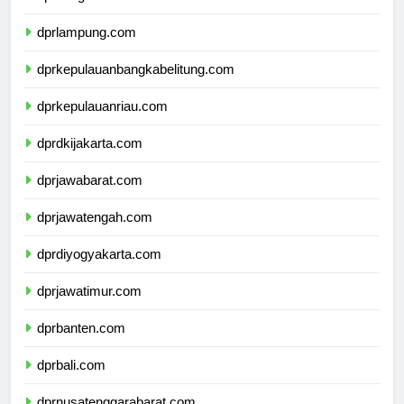
dprbengkulu.com
dprlampung.com
dprkepulauanbangkabelitung.com
dprkepulauanriau.com
dprdkijakarta.com
dprjawabarat.com
dprjawatengah.com
dprdiyogyakarta.com
dprjawatimur.com
dprbanten.com
dprbali.com