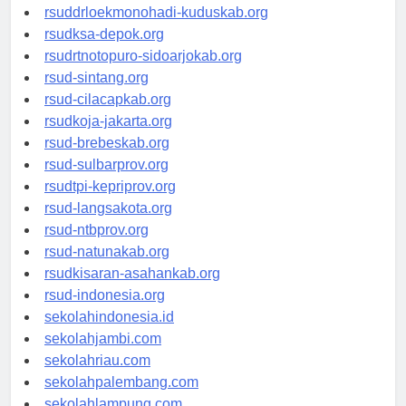
rsud-tpikepriprov.org
rsuddrloekmonohadi-kuduskab.org
rsudksa-depok.org
rsudrtnotopuro-sidoarjokab.org
rsud-sintang.org
rsud-cilacapkab.org
rsudkoja-jakarta.org
rsud-brebeskab.org
rsud-sulbarprov.org
rsudtpi-kepriprov.org
rsud-langsakota.org
rsud-ntbprov.org
rsud-natunakab.org
rsudkisaran-asahankab.org
rsud-indonesia.org
sekolahindonesia.id
sekolahjambi.com
sekolahriau.com
sekolahpalembang.com