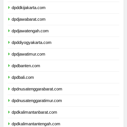
dpdkepulauanriau.com
dpddkijakarta.com
dpdjawabarat.com
dpdjawatengah.com
dpddiyogyakarta.com
dpdjawatimur.com
dpdbanten.com
dpdbali.com
dpdnusatenggarabarat.com
dpdnusatenggaratimur.com
dpdkalimantanbarat.com