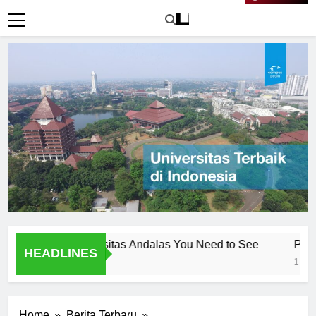
Live Now
ambar Universitas Andalas You Need to See
Pengenalan
HEADLINES
1 Hari Ago