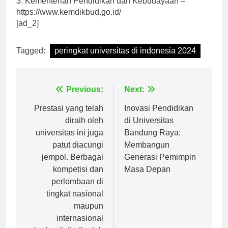
3. Kementerian Pendidikan dan Kebudayaan –
https://www.kemdikbud.go.id/
[ad_2]
Tagged:
peringkat universitas di indonesia 2024
Navigasi
Previous:
Next:
pos
Prestasi yang telah
Inovasi Pendidikan
diraih oleh
di Universitas
universitas ini juga
Bandung Raya:
patut diacungi
Membangun
jempol. Berbagai
Generasi Pemimpin
kompetisi dan
Masa Depan
perlombaan di
tingkat nasional
maupun
internasional