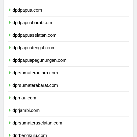
dpdmalukuutara.com
dpdpapua.com
dpdpapuabarat.com
dpdpapuaselatan.com
dpdpapuatengah.com
dpdpapuapegunungan.com
dprsumaterautara.com
dprsumaterabarat.com
dprriau.com
dprjambi.com
dprsumateraselatan.com