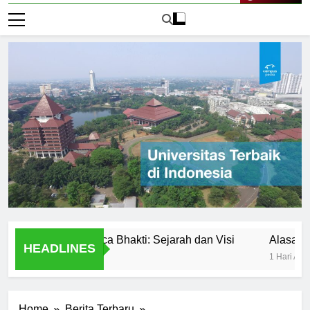
Live Now
versitas Panca Bhakti: Sejarah dan Visi
Alasan Utama M
HEADLINES
1 Hari Ago