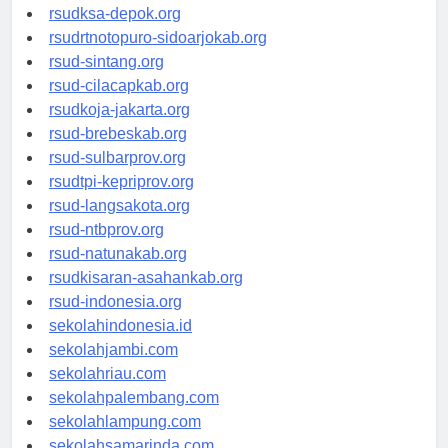
rsuddrloekmonohadi-kuduskab.org
rsudksa-depok.org
rsudrtnotopuro-sidoarjokab.org
rsud-sintang.org
rsud-cilacapkab.org
rsudkoja-jakarta.org
rsud-brebeskab.org
rsud-sulbarprov.org
rsudtpi-kepriprov.org
rsud-langsakota.org
rsud-ntbprov.org
rsud-natunakab.org
rsudkisaran-asahankab.org
rsud-indonesia.org
sekolahindonesia.id
sekolahjambi.com
sekolahriau.com
sekolahpalembang.com
sekolahlampung.com