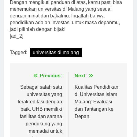
Dengan mengikuti panduan di atas, kamu pasti bisa
menemukan universitas di Malang yang sesuai
dengan minat dan bakatmu. Ingatlah bahwa
pendidikan adalah investasi untuk masa depanmu,
jadi pilihlah dengan bijak!
[ad_2]
Tagged:
universitas di malang
Navigasi
Previous:
Next:
pos
Sebagai salah satu
Kualitas Pendidikan
universitas yang
di Universitas Islam
terakreditasi dengan
Malang: Evaluasi
baik, UHB memiliki
dan Tantangan ke
fasilitas dan sarana
Depan
pendukung yang
memadai untuk