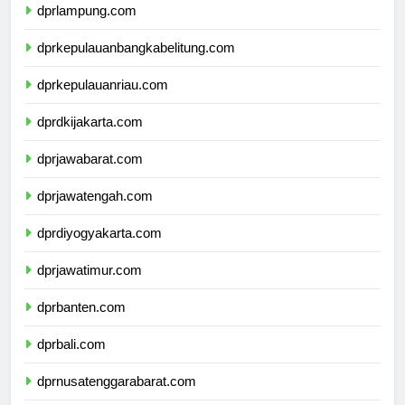
dprlampung.com
dprkepulauanbangkabelitung.com
dprkepulauanriau.com
dprdkijakarta.com
dprjawabarat.com
dprjawatengah.com
dprdiyogyakarta.com
dprjawatimur.com
dprbanten.com
dprbali.com
dprnusatenggarabarat.com