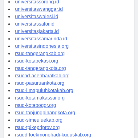
universitassorong.id
universitaswanggar.id
universitaswalesi.id
universitassalor.id
universitasjakarta.id
universitassamarinda.id
universitasindonesia.org
rsud-tangerangkab.org
rsud-kotabekasi.org
rsud-tangerangkota.org
rsucnd-acehbaratkab.org
rsud-pasuruankota.org
rsud-limapuluhkotakab.org
rsud-kotamakassar.org
rsud-kotabogor.org
rsud-tanjungpinangkota.org
rsud-simeuluekab.org
rsud-tpikepriprov.org