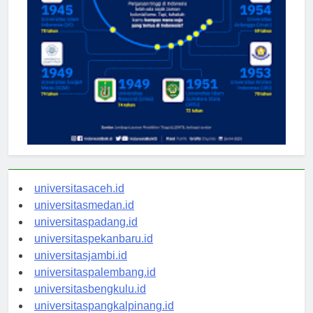
universitasaceh.id
universitasmedan.id
universitaspadang.id
universitaspekanbaru.id
universitasjambi.id
universitaspalembang.id
universitasbengkulu.id