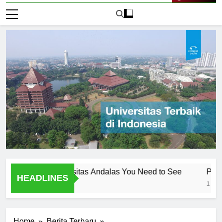
Live Now
ambar Universitas Andalas You Need to See
Pengenalan
HEADLINES
1 Hari Ago