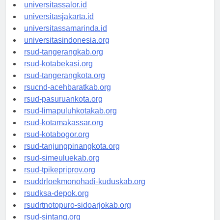
universitaswalesi.id
universitassalor.id
universitasjakarta.id
universitassamarinda.id
universitasindonesia.org
rsud-tangerangkab.org
rsud-kotabekasi.org
rsud-tangerangkota.org
rsucnd-acehbaratkab.org
rsud-pasuruankota.org
rsud-limapuluhkotakab.org
rsud-kotamakassar.org
rsud-kotabogor.org
rsud-tanjungpinangkota.org
rsud-simeuluekab.org
rsud-tpikepriprov.org
rsuddrloekmonohadi-kuduskab.org
rsudksa-depok.org
rsudrtnotopuro-sidoarjokab.org