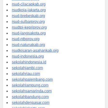
rsud-sintang.org
rsud-cilacapkab.org
rsudkoja-jakarta.org
rsud-brebeskab.org
rsud-sulbarprov.org
rsudtpi-kepriprov.org
rsud-langsakota.org
rsud-ntbprov.org
rsud-natunakab.org
rsudkisaran-asahankab.org
rsud-indonesia.org
sekolahindonesia.id
sekolahjambi.com
sekolahriau.com
sekolahpalembang.com
sekolahlampung.com
sekolahsamarinda.com
sekolahbandung.com
sekolahdenpasar.com