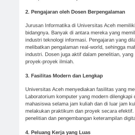
2. Pengajaran oleh Dosen Berpengalaman
Jurusan Informatika di Universitas Aceh memili
bidangnya. Banyak di antara mereka yang memili
industri teknologi informasi. Pengajaran yang dil
melibatkan pengalaman real-world, sehingga m
industri. Dosen juga aktif dalam penelitian, y
proyek-proyek ilmiah.
3. Fasilitas Modern dan Lengkap
Universitas Aceh menyediakan fasilitas yang me
Laboratorium komputer yang modern dilengkapi d
mahasiswa selama jam kuliah dan di luar jam ku
melakukan praktikum dan proyek secara efektif. 
penelitian dan pengembangan keterampilan digit
4. Peluang Kerja yang Luas