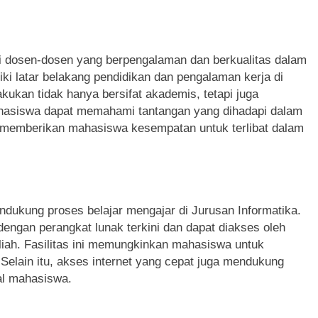
ki dosen-dosen yang berpengalaman dan berkualitas dalam
ki latar belakang pendidikan dan pengalaman kerja di
akukan tidak hanya bersifat akademis, tetapi juga
ahasiswa dapat memahami tantangan yang dihadapi dalam
ang memberikan mahasiswa kesempatan untuk terlibat dalam
ndukung proses belajar mengajar di Jurusan Informatika.
engan perangkat lunak terkini dan dapat diakses oleh
liah. Fasilitas ini memungkinkan mahasiswa untuk
Selain itu, akses internet yang cepat juga mendukung
al mahasiswa.