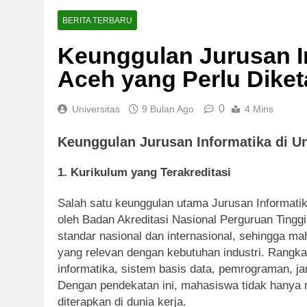
BERITA TERBARU
Keunggulan Jurusan In
Aceh yang Perlu Diket
0
Universitas
9 Bulan Ago
4 Mins
Keunggulan Jurusan Informatika di Un
1. Kurikulum yang Terakreditasi
Salah satu keunggulan utama Jurusan Informatika
oleh Badan Akreditasi Nasional Perguruan Tingg
standar nasional dan internasional, sehingga 
yang relevan dengan kebutuhan industri. Rangk
informatika, sistem basis data, pemrograman, j
Dengan pendekatan ini, mahasiswa tidak hanya me
diterapkan di dunia kerja.