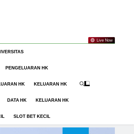
Live Now
IVERSITAS
PENGELUARAN HK
LUARAN HK
KELUARAN HK
DATA HK
KELUARAN HK
IL
SLOT BET KECIL