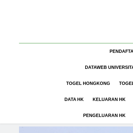
PENDAFT
DATAWEB UNIVERSITA
TOGEL HONGKONG
TOGE
DATA HK
KELUARAN HK
PENGELUARAN HK