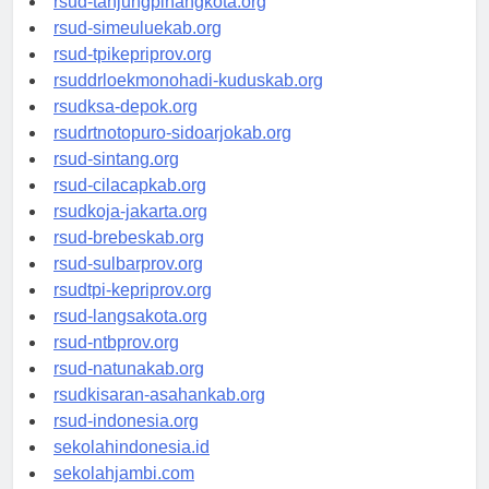
rsud-tanjungpinangkota.org
rsud-simeuluekab.org
rsud-tpikepriprov.org
rsuddrloekmonohadi-kuduskab.org
rsudksa-depok.org
rsudrtnotopuro-sidoarjokab.org
rsud-sintang.org
rsud-cilacapkab.org
rsudkoja-jakarta.org
rsud-brebeskab.org
rsud-sulbarprov.org
rsudtpi-kepriprov.org
rsud-langsakota.org
rsud-ntbprov.org
rsud-natunakab.org
rsudkisaran-asahankab.org
rsud-indonesia.org
sekolahindonesia.id