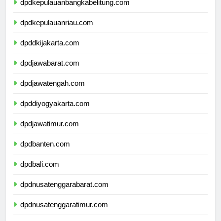
dpdkepulauanbangkabelitung.com
dpdkepulauanriau.com
dpddkijakarta.com
dpdjawabarat.com
dpdjawatengah.com
dpddiyogyakarta.com
dpdjawatimur.com
dpdbanten.com
dpdbali.com
dpdnusatenggarabarat.com
dpdnusatenggaratimur.com