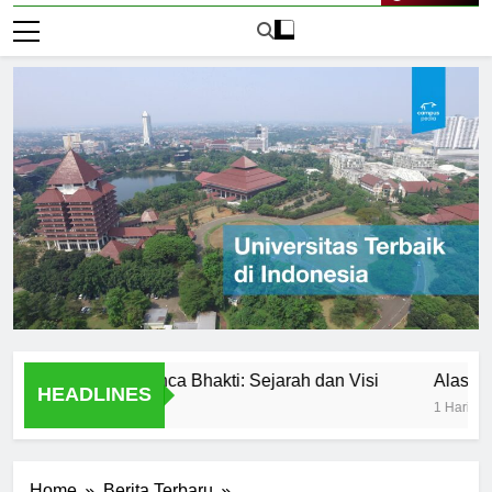
Live Now
iversitas Panca Bhakti: Sejarah dan Visi
Alasan Utama 
HEADLINES
1 Hari Ago