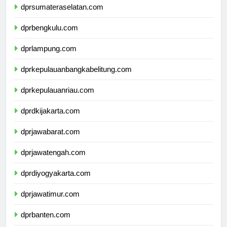
dprsumateraselatan.com
dprbengkulu.com
dprlampung.com
dprkepulauanbangkabelitung.com
dprkepulauanriau.com
dprdkijakarta.com
dprjawabarat.com
dprjawatengah.com
dprdiyogyakarta.com
dprjawatimur.com
dprbanten.com