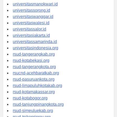
universitaspapua.id
universitasmanokwari.id
universitassorong.id
universitaswanggar.id
universitaswalesi.id
universitassalor.id
universitasjakarta.id
universitassamarinda.id
universitasindonesia.org
rsud-tangerangkab.org
rsud-kotabekasi.org
rsud-tangerangkota.org
rsucnd-acehbaratkab.org
rsud-pasuruankota.org
rsud-limapuluhkotakab.org
rsud-kotamakassar.org
rsud-kotabogor.org
rsud-tanjungpinangkota.org
rsud-simeuluekab.org