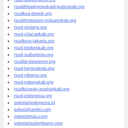
rsud-tpikepriprov.org
rsuddrloekmonohadi-kuduskab.org
rsudksa-depok.org
rsudrtnotopuro-sidoarjokab.org
rsud-sintang.org
rsud-cilacapkab.org
rsudkoja-jakarta.org
rsud-brebeskab.org
rsud-sulbarprov.org
rsudtpi-kepriprov.org
rsud-langsakota.org
rsud-ntbprov.org
rsud-natunakab.org
rsudkisaran-asahankab.org
rsud-indonesia.org
sekolahindonesia.id
sekolahjambi.com
sekolahriau.com