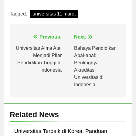
[ad_2]
Tagged:
universitas 11 maret
Navigasi
Previous:
Next:
pos
Universitas Alma Ata:
Bahaya Pendidikan
Menjadi Pilar
Abal-abal:
Pendidikan Tinggi di
Pentingnya
Indonesia
Akreditasi
Universitas di
Indonesia
Related News