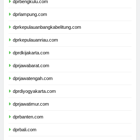
dprbengkulu.com
dprlampung.com
dprkepulauanbangkabelitung.com
dprkepulauanriau.com
dprdkijakarta.com
dprjawabarat.com
dprjawatengah.com
dprdiyogyakarta.com
dprjawatimur.com
dprbanten.com
dprbali.com