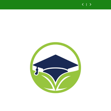
10
Pengenalan
Panca
di
Lokasi
Gambar
Panca
di
Lokasi
Stunning
Universitas
Bhakti:
Korea:
Strategis
Universitas
Bhakti:
Korea:
Strategis
Gambar
Panca
Sejarah
Panduan
untuk
Andalas
Sejarah
Panduan
untuk
Universitas
Bhakti:
dan
Lengkap
Pendidikan
You
dan
Lengkap
Pendidikan
Andalas
Sejarah
Visi
untuk
Berkualitas
Need
Visi
untuk
Berkualitas
You
dan
Mahasiswa
to
Mahasiswa
Need
Visi
Internasional
See
Internasional
to
See