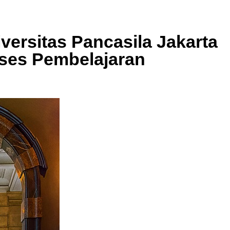
versitas Pancasila Jakarta
ses Pembelajaran