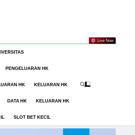
Live Now
IVERSITAS
PENGELUARAN HK
LUARAN HK
KELUARAN HK
DATA HK
KELUARAN HK
IL
SLOT BET KECIL