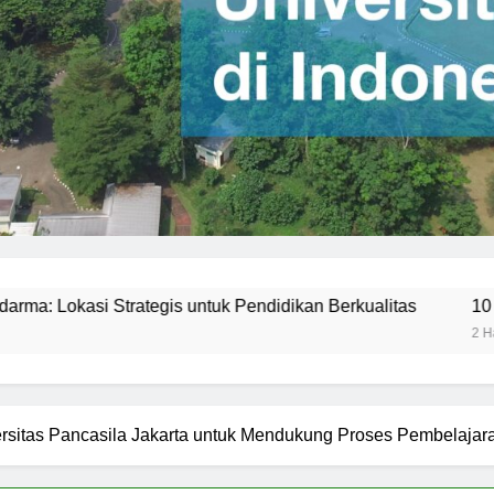
ntuk Pendidikan Berkualitas
10 Stunning Gambar Univers
2 Hari Ago
ersitas Pancasila Jakarta untuk Mendukung Proses Pembelajar