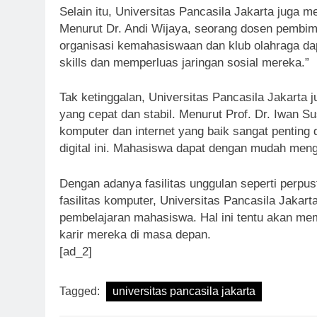
Selain itu, Universitas Pancasila Jakarta juga 
Menurut Dr. Andi Wijaya, seorang dosen pembim
organisasi kemahasiswaan dan klub olahraga 
skills dan memperluas jaringan sosial mereka.”
Tak ketinggalan, Universitas Pancasila Jakarta 
yang cepat dan stabil. Menurut Prof. Dr. Iwan Su
komputer dan internet yang baik sangat pentin
digital ini. Mahasiswa dapat dengan mudah meng
Dengan adanya fasilitas unggulan seperti perpu
fasilitas komputer, Universitas Pancasila Jaka
pembelajaran mahasiswa. Hal ini tentu akan m
karir mereka di masa depan.
[ad_2]
Tagged:
universitas pancasila jakarta