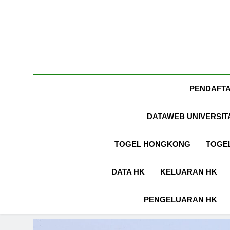
PENDAFT
DATAWEB UNIVERSITA
TOGEL HONGKONG
TOGE
DATA HK
KELUARAN HK
PENGELUARAN HK