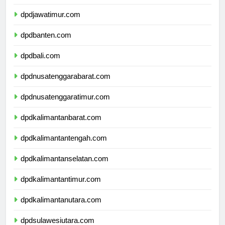
dpddiyogyakarta.com
dpdjawatimur.com
dpdbanten.com
dpdbali.com
dpdnusatenggarabarat.com
dpdnusatenggaratimur.com
dpdkalimantanbarat.com
dpdkalimantantengah.com
dpdkalimantanselatan.com
dpdkalimantantimur.com
dpdkalimantanutara.com