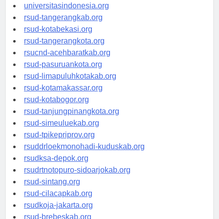
universitassamarinda.id
universitasindonesia.org
rsud-tangerangkab.org
rsud-kotabekasi.org
rsud-tangerangkota.org
rsucnd-acehbaratkab.org
rsud-pasuruankota.org
rsud-limapuluhkotakab.org
rsud-kotamakassar.org
rsud-kotabogor.org
rsud-tanjungpinangkota.org
rsud-simeuluekab.org
rsud-tpikepriprov.org
rsuddrloekmonohadi-kuduskab.org
rsudksa-depok.org
rsudrtnotopuro-sidoarjokab.org
rsud-sintang.org
rsud-cilacapkab.org
rsudkoja-jakarta.org