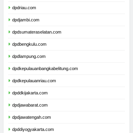
dpdsumaterabarat.com
dpdriau.com
dpdjambi.com
dpdsumateraselatan.com
dpdbengkulu.com
dpdlampung.com
dpdkepulauanbangkabelitung.com
dpdkepulauanriau.com
dpddkijakarta.com
dpdjawabarat.com
dpdjawatengah.com