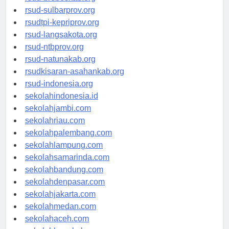
rsud-brebeskab.org
rsud-sulbarprov.org
rsudtpi-kepriprov.org
rsud-langsakota.org
rsud-ntbprov.org
rsud-natunakab.org
rsudkisaran-asahankab.org
rsud-indonesia.org
sekolahindonesia.id
sekolahjambi.com
sekolahriau.com
sekolahpalembang.com
sekolahlampung.com
sekolahsamarinda.com
sekolahbandung.com
sekolahdenpasar.com
sekolahjakarta.com
sekolahmedan.com
sekolahaceh.com