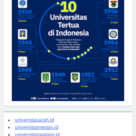
universitasaceh.id
universitasmedan.id