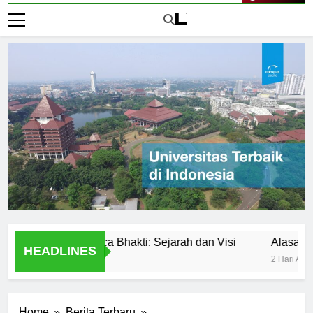
Live Now
versitas Panca Bhakti: Sejarah dan Visi
Alasan Utama M
HEADLINES
2 Hari Ago