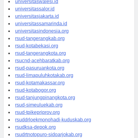
universitaswalesi.id
universitassalor.id
universitasjakarta.id
universitassamarinda.id
universitasindonesia.org
rsud-tangerangkab.org
rsud-kotabekasi.org
rsud-tangerangkota.org
rsucnd-acehbaratkab.org
rsud-pasuruankota.org
rsud-limapuluhkotakab.org
rsud-kotamakassar.org
rsud-kotabogor.org
rsud-tanjungpinangkota.org
rsud-simeuluekab.org
rsud-tpikepriprov.org
rsuddrloekmonohadi-kuduskab.org
rsudksa-depok.org