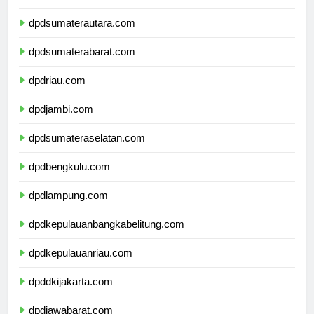
dpdaceh.com
dpdsumaterautara.com
dpdsumaterabarat.com
dpdriau.com
dpdjambi.com
dpdsumateraselatan.com
dpdbengkulu.com
dpdlampung.com
dpdkepulauanbangkabelitung.com
dpdkepulauanriau.com
dpddkijakarta.com