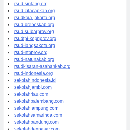
rsudrtnotopuro-sidoarjokab.org
rsud-sintang.org
rsud-cilacapkab.org
rsudkoja-jakarta.org
rsud-brebeskab.org
rsud-sulbarprov.org
rsudtpi-kepriprov.org
rsud-langsakota.org
rsud-ntbprov.org
rsud-natunakab.org
rsudkisaran-asahankab.org
rsud-indonesia.org
sekolahindonesia.id
sekolahjambi.com
sekolahriau.com
sekolahpalembang.com
sekolahlampung.com
sekolahsamarinda.com
sekolahbandung.com