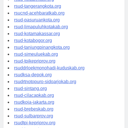
rsud-kotabekasi.org
rsud-tangerangkota.org
rsucnd-acehbaratkab.org
rsud-pasuruankota.org
rsud-limapuluhkotakab.org
rsud-kotamakassar.org
rsud-kotabogor.org
rsud-tanjungpinangkota.org
rsud-simeuluekab.org
rsud-tpikepriprov.org
rsuddrloekmonohadi-kuduskab.org
rsudksa-depok.org
rsudrtnotopuro-sidoarjokab.org
rsud-sintang.org
rsud-cilacapkab.org
rsudkoja-jakarta.org
rsud-brebeskab.org
rsud-sulbarprov.org
rsudtpi-kepriprov.org