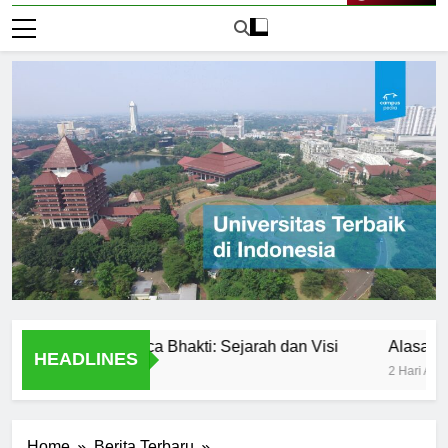
Live Now
versitas Panca Bhakti: Sejarah dan Visi
Alasan Utama M
HEADLINES
2 Hari Ago