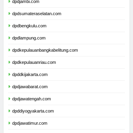
dpdjambi.com
dpdsumateraselatan.com
dpdbengkulu.com
dpdlampung.com
dpdkepulauanbangkabelitung.com
dpdkepulauanriau.com
dpddkijakarta.com
dpdjawabarat.com
dpdjawatengah.com
dpddiyogyakarta.com
dpdjawatimur.com