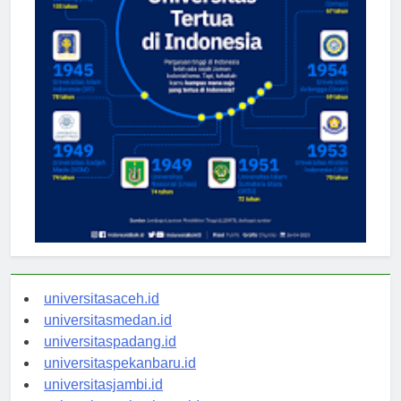
universitasaceh.id
universitasmedan.id
universitaspadang.id
universitaspekanbaru.id
universitasjambi.id