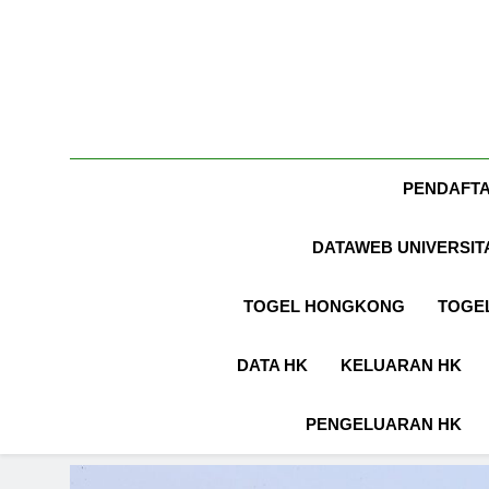
PENDAFT
DATAWEB UNIVERSITA
TOGEL HONGKONG
TOGE
DATA HK
KELUARAN HK
PENGELUARAN HK