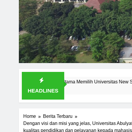
asan Utama Memilih Universitas New South Wales untuk Studi
Hari Ago
HEADLINES
Home
Berita Terbaru
Dengan visi dan misi yang jelas, Universitas Abuly
kualitas pendidikan dan pelayanan kepada mahasiswa