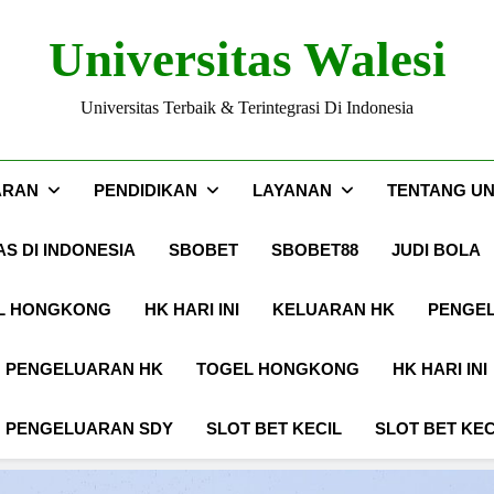
Universitas Walesi
Universitas Terbaik & Terintegrasi Di Indonesia
ARAN
PENDIDIKAN
LAYANAN
TENTANG UN
S DI INDONESIA
SBOBET
SBOBET88
JUDI BOLA
L HONGKONG
HK HARI INI
KELUARAN HK
PENGE
PENGELUARAN HK
TOGEL HONGKONG
HK HARI INI
PENGELUARAN SDY
SLOT BET KECIL
SLOT BET KEC