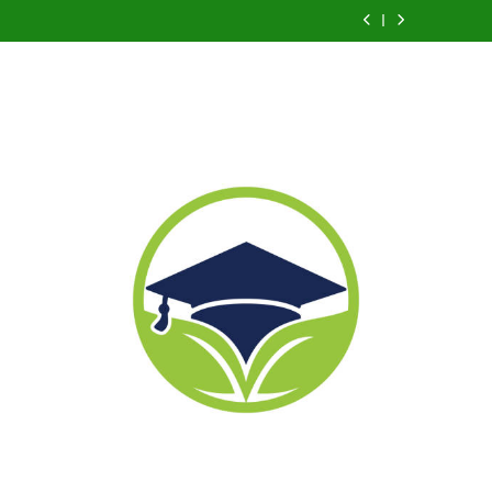
Alasan
Understanding
Logo
Panca
Memilih
Memilih
Logo
Panca
Memilih
Utama
the
of
Bhakti:
Universitas
Universitas
of
Bhakti:
Universitas
Memilih
Logo
Universitas
Sejarah
New
Hanyang
Universitas
Sejarah
New
Universitas
of
Bengkulu:
dan
South
untuk
Bengkulu:
dan
South
Hanyang
Universitas
A
Visi
Wales
Studi
A
Visi
Wales
untuk
Bengkulu:
Symbol
untuk
Anda
Symbol
untuk
Studi
A
of
Studi
of
Studi
Anda
Symbol
Excellence
Anda
Excellence
Anda
of
Excellence