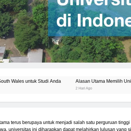
 Anda
Alasan Utama Memilih Universitas Hanyang untuk
2 Hari Ago
atama terus berupaya untuk menjadi salah satu perguruan ting
, universitas ini diharapkan dapat melahirkan lulusan yang sia