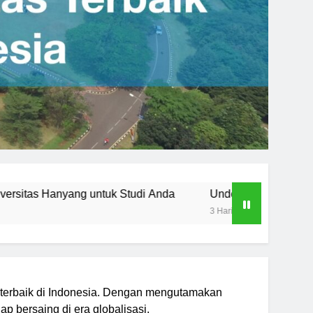
 Studi Anda
Understanding the Logo of Universitas Beng
3 Hari Ago
gi terbaik di Indonesia. Dengan mengutamakan
p bersaing di era globalisasi.