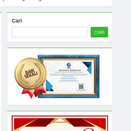
Cari
CARI