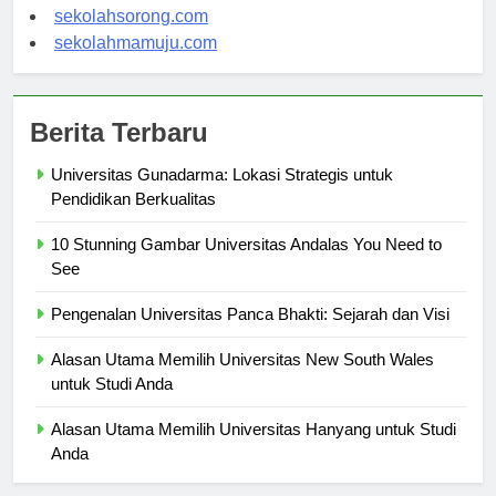
sekolahindonesia.org
sekolahsorong.com
sekolahmamuju.com
Berita Terbaru
Universitas Gunadarma: Lokasi Strategis untuk
Pendidikan Berkualitas
10 Stunning Gambar Universitas Andalas You Need to
See
Pengenalan Universitas Panca Bhakti: Sejarah dan Visi
Alasan Utama Memilih Universitas New South Wales
untuk Studi Anda
Alasan Utama Memilih Universitas Hanyang untuk Studi
Anda