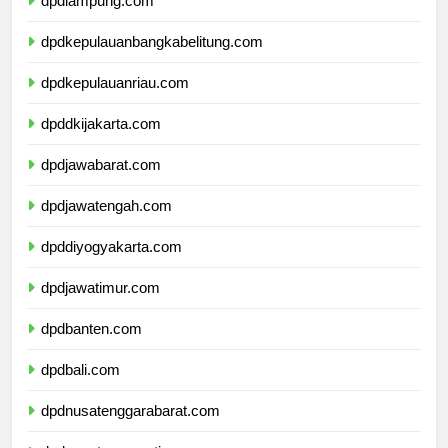
dpdlampung.com
dpdkepulauanbangkabelitung.com
dpdkepulauanriau.com
dpddkijakarta.com
dpdjawabarat.com
dpdjawatengah.com
dpddiyogyakarta.com
dpdjawatimur.com
dpdbanten.com
dpdbali.com
dpdnusatenggarabarat.com