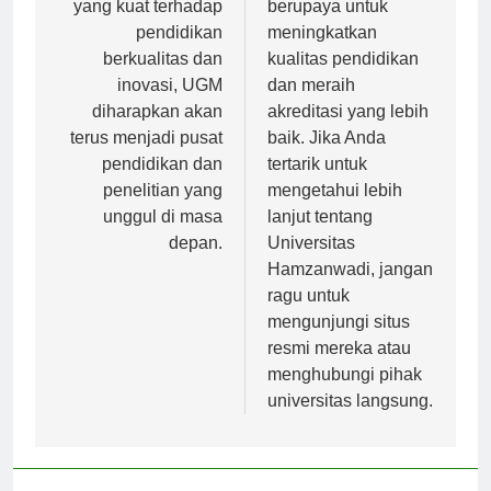
yang kuat terhadap
berupaya untuk
pendidikan
meningkatkan
berkualitas dan
kualitas pendidikan
inovasi, UGM
dan meraih
diharapkan akan
akreditasi yang lebih
terus menjadi pusat
baik. Jika Anda
pendidikan dan
tertarik untuk
penelitian yang
mengetahui lebih
unggul di masa
lanjut tentang
depan.
Universitas
Hamzanwadi, jangan
ragu untuk
mengunjungi situs
resmi mereka atau
menghubungi pihak
universitas langsung.