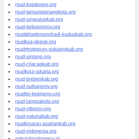
rsud-kotamakassar.org
rsud-kotabogor.org
rsud-tanjungpinangkota.org
rsud-simeuluekab.org
rsud-tpikepriprov.org
rsuddrloekmonohadi-kuduskab.org
rsudksa-depok.org
rsudrtnotopuro-sidoarjokab.org
rsud-sintang.org
rsud-cilacapkab.org
rsudkoja-jakarta.org
rsud-brebeskab.org
rsud-sulbarprov.org
rsudtpi-kepriprov.org
rsud-langsakota.org
rsud-ntbprov.org
rsud-natunakab.org
rsudkisaran-asahankab.org
rsud-indonesia.org