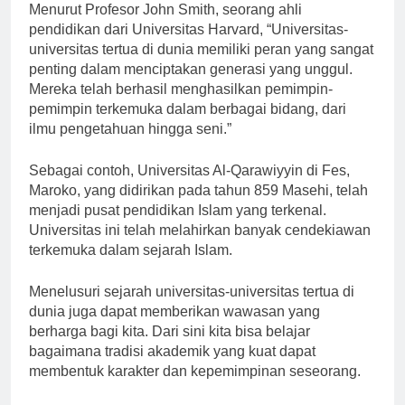
Menurut Profesor John Smith, seorang ahli
pendidikan dari Universitas Harvard, “Universitas-
universitas tertua di dunia memiliki peran yang sangat
penting dalam menciptakan generasi yang unggul.
Mereka telah berhasil menghasilkan pemimpin-
pemimpin terkemuka dalam berbagai bidang, dari
ilmu pengetahuan hingga seni.”
Sebagai contoh, Universitas Al-Qarawiyyin di Fes,
Maroko, yang didirikan pada tahun 859 Masehi, telah
menjadi pusat pendidikan Islam yang terkenal.
Universitas ini telah melahirkan banyak cendekiawan
terkemuka dalam sejarah Islam.
Menelusuri sejarah universitas-universitas tertua di
dunia juga dapat memberikan wawasan yang
berharga bagi kita. Dari sini kita bisa belajar
bagaimana tradisi akademik yang kuat dapat
membentuk karakter dan kepemimpinan seseorang.