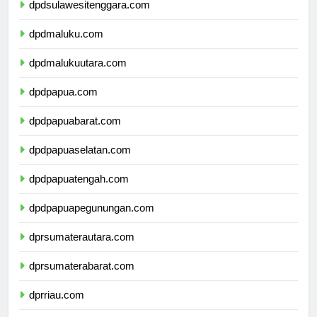
dpdsulawesitenggara.com
dpdmaluku.com
dpdmalukuutara.com
dpdpapua.com
dpdpapuabarat.com
dpdpapuaselatan.com
dpdpapuatengah.com
dpdpapuapegunungan.com
dprsumaterautara.com
dprsumaterabarat.com
dprriau.com