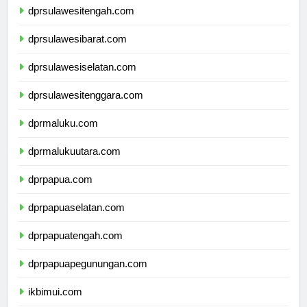
dprsulawesitengah.com
dprsulawesibarat.com
dprsulawesiselatan.com
dprsulawesitenggara.com
dprmaluku.com
dprmalukuutara.com
dprpapua.com
dprpapuaselatan.com
dprpapuatengah.com
dprpapuapegunungan.com
ikbimui.com