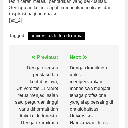
terinspirasi untuk menciptakan masa depan yang
lebih cerah melalui pendidikan yang berkualitas.
Semoga artikel ini dapat memberikan motivasi dan
inspirasi bagi pembaca.
[ad_2]
Tagged:
universitas tertua di dunia
Navigasi
Previous:
Next:
pos
Dengan segala
Dengan komitmen
prestasi dan
untuk
kontribusinya,
mempersiapkan
Universitas 11 Maret
mahasiswa menjadi
terus menjadi salah
tenaga profesional
satu perguruan tinggi
yang siap bersaing di
yang dihormati dan
era globalisasi,
diakui di Indonesia.
Universitas
Dengan komitmen
Hamzanwadi terus