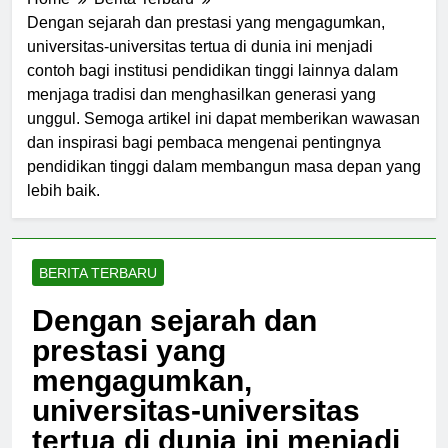
Home
Berita Terbaru
Dengan sejarah dan prestasi yang mengagumkan,
universitas-universitas tertua di dunia ini menjadi
contoh bagi institusi pendidikan tinggi lainnya dalam
menjaga tradisi dan menghasilkan generasi yang
unggul. Semoga artikel ini dapat memberikan wawasan
dan inspirasi bagi pembaca mengenai pentingnya
pendidikan tinggi dalam membangun masa depan yang
lebih baik.
BERITA TERBARU
Dengan sejarah dan
prestasi yang
mengagumkan,
universitas-universitas