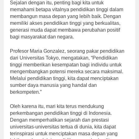
Sejalan dengan itu, penting bagi kita untuk
memahami betapa vitalnya pendidikan tinggi dalam
membangun masa depan yang lebih baik. Dengan
memiliki akses pendidikan tinggi yang berkualitas,
generasi muda dapat membawa perubahan positif
bagi masyarakat dan negara.
Profesor Maria Gonzalez, seorang pakar pendidikan
dari Universitas Tokyo, mengatakan, “Pendidikan
tinggi memberikan kesempatan bagi individu untuk
mengembangkan potensi mereka secara maksimal.
Melalui pendidikan tinggi, kita dapat menciptakan
sumber daya manusia yang handal dan
berkompeten.”
Oleh karena itu, mari kita terus mendukung
perkembangan pendidikan tinggi di Indonesia.
Dengan memperhatikan sejarah dan prestasi
universitas-universitas tertua di dunia, kita dapat