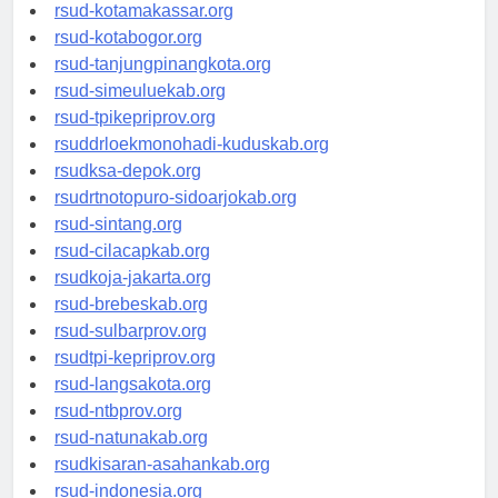
rsud-limapuluhkotakab.org
rsud-kotamakassar.org
rsud-kotabogor.org
rsud-tanjungpinangkota.org
rsud-simeuluekab.org
rsud-tpikepriprov.org
rsuddrloekmonohadi-kuduskab.org
rsudksa-depok.org
rsudrtnotopuro-sidoarjokab.org
rsud-sintang.org
rsud-cilacapkab.org
rsudkoja-jakarta.org
rsud-brebeskab.org
rsud-sulbarprov.org
rsudtpi-kepriprov.org
rsud-langsakota.org
rsud-ntbprov.org
rsud-natunakab.org
rsudkisaran-asahankab.org