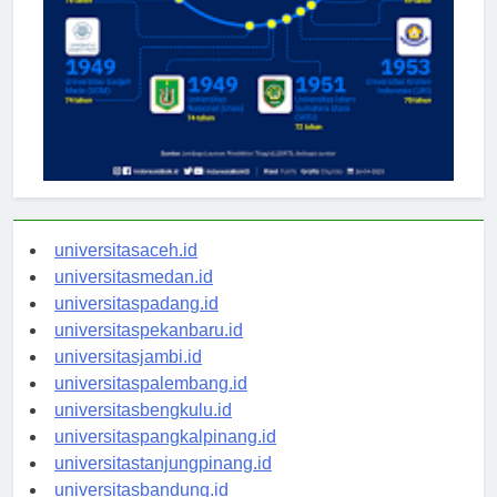
universitasaceh.id
universitasmedan.id
universitaspadang.id
universitaspekanbaru.id
universitasjambi.id
universitaspalembang.id
universitasbengkulu.id
universitaspangkalpinang.id
universitastanjungpinang.id