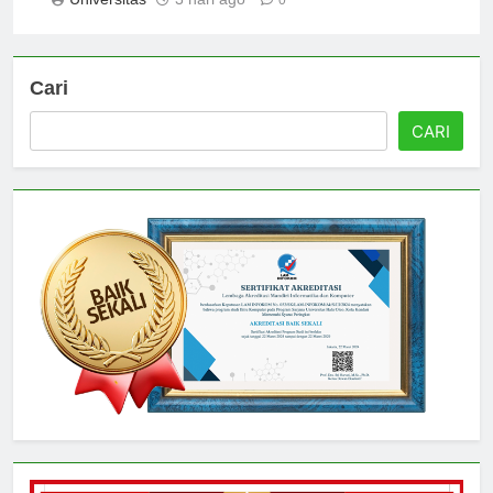
Universitas
3 hari ago
0
Cari
CARI