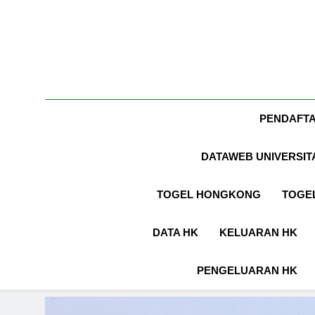
PENDAFT
DATAWEB UNIVERSITA
TOGEL HONGKONG
TOGE
DATA HK
KELUARAN HK
PENGELUARAN HK