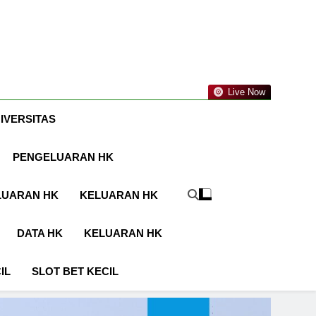
Live Now
IVERSITAS
PENGELUARAN HK
LUARAN HK
KELUARAN HK
DATA HK
KELUARAN HK
IL
SLOT BET KECIL