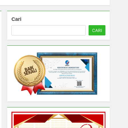
Cari
CARI