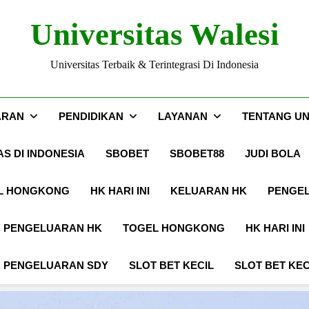
Universitas Walesi
Universitas Terbaik & Terintegrasi Di Indonesia
ARAN
PENDIDIKAN
LAYANAN
TENTANG UN
S DI INDONESIA
SBOBET
SBOBET88
JUDI BOLA
L HONGKONG
HK HARI INI
KELUARAN HK
PENGE
PENGELUARAN HK
TOGEL HONGKONG
HK HARI INI
PENGELUARAN SDY
SLOT BET KECIL
SLOT BET KEC