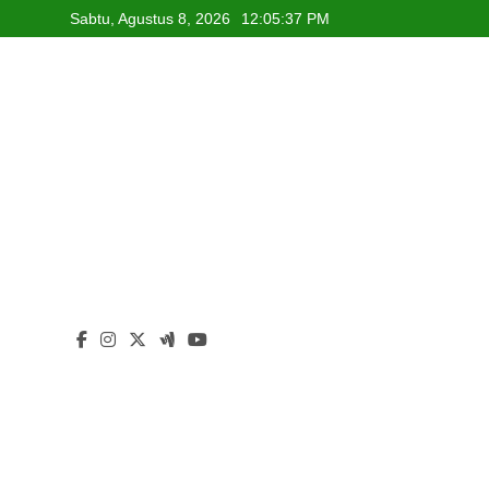
Skip
Sabtu, Agustus 8, 2026
12:05:38 PM
to
content