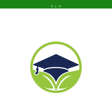
Memilih
Lokasi
Gambar
Panca
Memilih
Lokasi
Gambar
Universitas
Utama
Universitas
Strategis
Universitas
Bhakti:
Universitas
Strategis
Universitas
Panca
Memilih
New
untuk
Andalas
Sejarah
New
untuk
Andalas
Bhakti:
Universitas
South
Pendidikan
You
dan
South
Pendidikan
You
Sejarah
New
Wales
Berkualitas
Need
Visi
Wales
Berkualitas
Need
dan
South
untuk
to
untuk
to
Visi
Wales
Studi
See
Studi
See
untuk
Anda
Anda
Studi
Anda