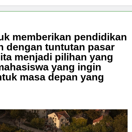
uk memberikan pendidikan
an dengan tuntutan pasar
dita menjadi pilihan yang
 mahasiswa yang ingin
ntuk masa depan yang