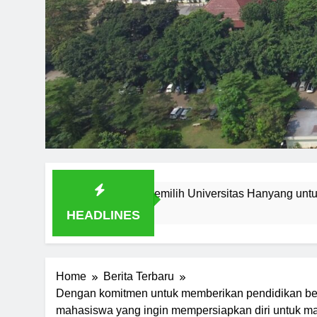
a Memilih Universitas Hanyang untuk Studi Anda
Unders
5 Hari 
HEADLINES
Home
Berita Terbaru
Dengan komitmen untuk memberikan pendidikan berkua
mahasiswa yang ingin mempersiapkan diri untuk m