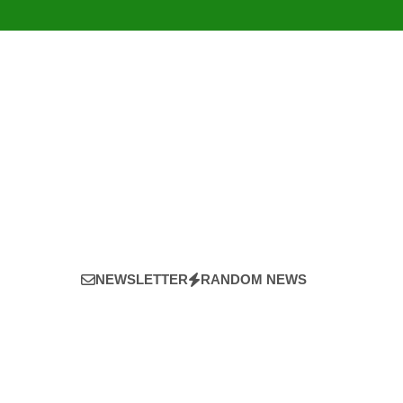
NEWSLETTER
RANDOM NEWS