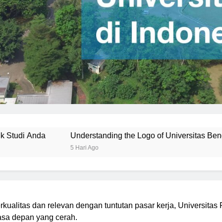
tanding the Logo of Universitas Bengkulu: A Symbol of Excell
Ago
litas dan relevan dengan tuntutan pasar kerja, Universitas Pr
asa depan yang cerah.