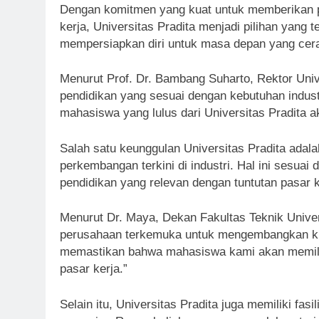
Dengan komitmen yang kuat untuk memberikan pe
kerja, Universitas Pradita menjadi pilihan yang 
mempersiapkan diri untuk masa depan yang cer
Menurut Prof. Dr. Bambang Suharto, Rektor Univ
pendidikan yang sesuai dengan kebutuhan indust
mahasiswa yang lulus dari Universitas Pradita ak
Salah satu keunggulan Universitas Pradita adala
perkembangan terkini di industri. Hal ini sesua
pendidikan yang relevan dengan tuntutan pasar k
Menurut Dr. Maya, Dekan Fakultas Teknik Unive
perusahaan terkemuka untuk mengembangkan kuri
memastikan bahwa mahasiswa kami akan memilik
pasar kerja.”
Selain itu, Universitas Pradita juga memiliki fa