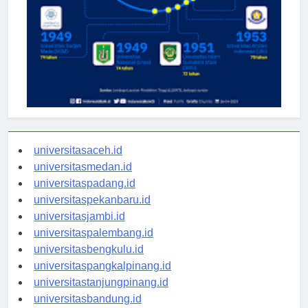
universitasaceh.id
universitasmedan.id
universitaspadang.id
universitaspekanbaru.id
universitasjambi.id
universitaspalembang.id
universitasbengkulu.id
universitaspangkalpinang.id
universitastanjungpinang.id