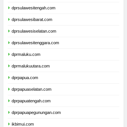
dprgorontalo.com
dprsulawesitengah.com
dprsulawesibarat.com
dprsulawesiselatan.com
dprsulawesitenggara.com
dprmaluku.com
dprmalukuutara.com
dprpapua.com
dprpapuaselatan.com
dprpapuatengah.com
dprpapuapegunungan.com