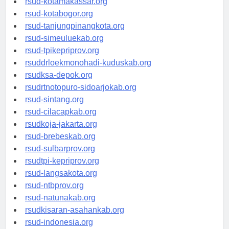
rsud-kotamakassar.org
rsud-kotabogor.org
rsud-tanjungpinangkota.org
rsud-simeuluekab.org
rsud-tpikepriprov.org
rsuddrloekmonohadi-kuduskab.org
rsudksa-depok.org
rsudrtnotopuro-sidoarjokab.org
rsud-sintang.org
rsud-cilacapkab.org
rsudkoja-jakarta.org
rsud-brebeskab.org
rsud-sulbarprov.org
rsudtpi-kepriprov.org
rsud-langsakota.org
rsud-ntbprov.org
rsud-natunakab.org
rsudkisaran-asahankab.org