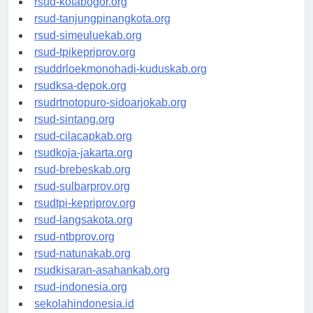
rsud-kotabogor.org
rsud-tanjungpinangkota.org
rsud-simeuluekab.org
rsud-tpikepriprov.org
rsuddrloekmonohadi-kuduskab.org
rsudksa-depok.org
rsudrtnotopuro-sidoarjokab.org
rsud-sintang.org
rsud-cilacapkab.org
rsudkoja-jakarta.org
rsud-brebeskab.org
rsud-sulbarprov.org
rsudtpi-kepriprov.org
rsud-langsakota.org
rsud-ntbprov.org
rsud-natunakab.org
rsudkisaran-asahankab.org
rsud-indonesia.org