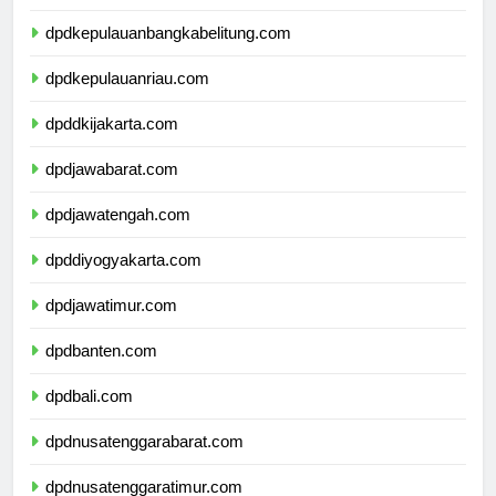
dpdlampung.com
dpdkepulauanbangkabelitung.com
dpdkepulauanriau.com
dpddkijakarta.com
dpdjawabarat.com
dpdjawatengah.com
dpddiyogyakarta.com
dpdjawatimur.com
dpdbanten.com
dpdbali.com
dpdnusatenggarabarat.com