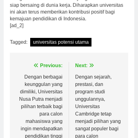
menghasilkan lulusan-lulusan yang berkualitas dan
siap bersaing di dunia kerja. Diharapkan universitas
ini akan terus memberikan kontribusi positif bagi
kemajuan pendidikan di Indonesia.
[ad_2]
Tagged:
universitas potensi utama
Navigasi
Previous:
Next:
pos
Dengan berbagai
Dengan sejarah,
keunggulan yang
prestasi, dan
dimiliki, Universitas
program studi
Nusa Putra menjadi
unggulannya,
pilihan terbaik bagi
Universitas
para calon
Cambridge tetap
mahasiswa yang
menjadi pilihan yang
ingin mendapatkan
sangat populer bagi