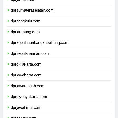
dprjambi.com
dprsumateraselatan.com
dprbengkulu.com
dprlampung.com
dprkepulauanbangkabelitung.com
dprkepulauanriau.com
dprdkijakarta.com
dprjawabarat.com
dprjawatengah.com
dprdiyogyakarta.com
dprjawatimur.com