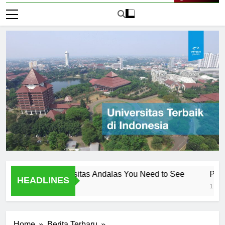
Live Now
Gambar Universitas Andalas You Need to See
Pengenalan
HEADLINES
1 Hari Ago