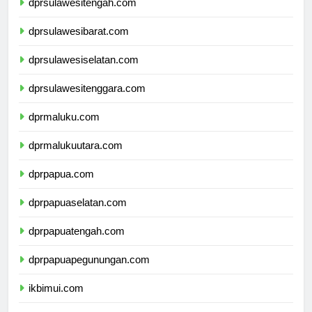
dprsulawesitengah.com
dprsulawesibarat.com
dprsulawesiselatan.com
dprsulawesitenggara.com
dprmaluku.com
dprmalukuutara.com
dprpapua.com
dprpapuaselatan.com
dprpapuatengah.com
dprpapuapegunungan.com
ikbimui.com