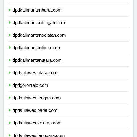
dpdnusatenggaratimur.com
dpdkalimantanbarat.com
dpdkalimantantengah.com
dpdkalimantanselatan.com
dpdkalimantantimur.com
dpdkalimantanutara.com
dpdsulawesiutara.com
dpdgorontalo.com
dpdsulawesitengah.com
dpdsulawesibarat.com
dpdsulawesiselatan.com