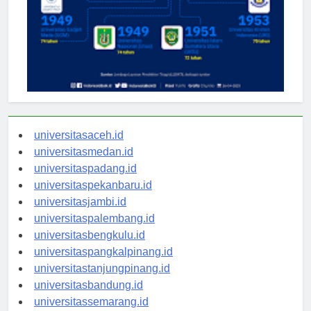
universitasaceh.id
universitasmedan.id
universitaspadang.id
universitaspekanbaru.id
universitasjambi.id
universitaspalembang.id
universitasbengkulu.id
universitaspangkalpinang.id
universitastanjungpinang.id
universitasbandung.id