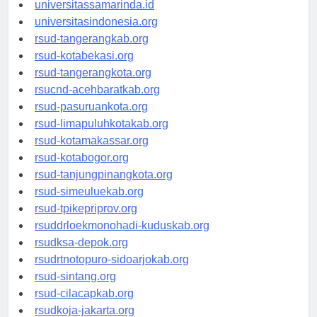
universitasjakarta.id
universitassamarinda.id
universitasindonesia.org
rsud-tangerangkab.org
rsud-kotabekasi.org
rsud-tangerangkota.org
rsucnd-acehbaratkab.org
rsud-pasuruankota.org
rsud-limapuluhkotakab.org
rsud-kotamakassar.org
rsud-kotabogor.org
rsud-tanjungpinangkota.org
rsud-simeuluekab.org
rsud-tpikepriprov.org
rsuddrloekmonohadi-kuduskab.org
rsudksa-depok.org
rsudrtnotopuro-sidoarjokab.org
rsud-sintang.org
rsud-cilacapkab.org