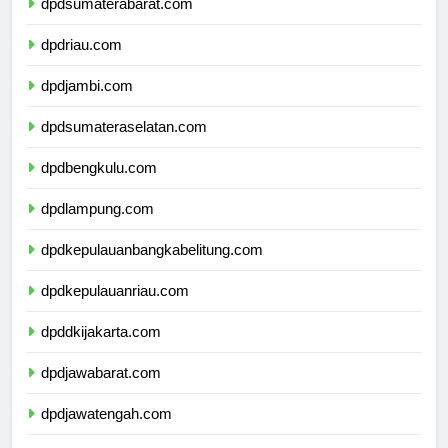
dpdsumaterabarat.com
dpdriau.com
dpdjambi.com
dpdsumateraselatan.com
dpdbengkulu.com
dpdlampung.com
dpdkepulauanbangkabelitung.com
dpdkepulauanriau.com
dpddkijakarta.com
dpdjawabarat.com
dpdjawatengah.com