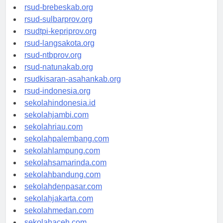
rsudkoja-jakarta.org
rsud-brebeskab.org
rsud-sulbarprov.org
rsudtpi-kepriprov.org
rsud-langsakota.org
rsud-ntbprov.org
rsud-natunakab.org
rsudkisaran-asahankab.org
rsud-indonesia.org
sekolahindonesia.id
sekolahjambi.com
sekolahriau.com
sekolahpalembang.com
sekolahlampung.com
sekolahsamarinda.com
sekolahbandung.com
sekolahdenpasar.com
sekolahjakarta.com
sekolahmedan.com