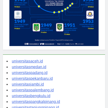
universitasaceh.id
universitasmedan.id
universitaspadang.id
universitaspekanbaru.id
universitasjambi.id
universitaspalembang.id
universitasbengkulu.id
universitaspangkalpinang.id