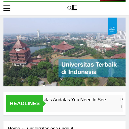
Live Now
ambar Universitas Andalas You Need to See
Pengenalan 
HEADLINES
1 Hari Ago