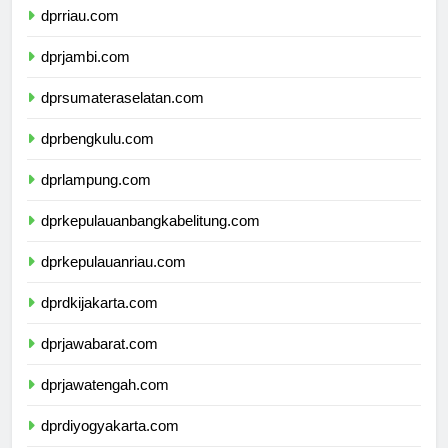
dprriau.com
dprjambi.com
dprsumateraselatan.com
dprbengkulu.com
dprlampung.com
dprkepulauanbangkabelitung.com
dprkepulauanriau.com
dprdkijakarta.com
dprjawabarat.com
dprjawatengah.com
dprdiyogyakarta.com