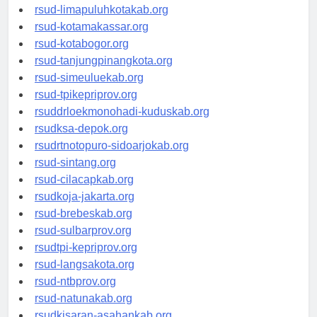
rsud-pasuruankota.org
rsud-limapuluhkotakab.org
rsud-kotamakassar.org
rsud-kotabogor.org
rsud-tanjungpinangkota.org
rsud-simeuluekab.org
rsud-tpikepriprov.org
rsuddrloekmonohadi-kuduskab.org
rsudksa-depok.org
rsudrtnotopuro-sidoarjokab.org
rsud-sintang.org
rsud-cilacapkab.org
rsudkoja-jakarta.org
rsud-brebeskab.org
rsud-sulbarprov.org
rsudtpi-kepriprov.org
rsud-langsakota.org
rsud-ntbprov.org
rsud-natunakab.org