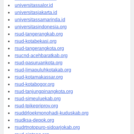
universitaswalesi.id
universitassalor.id
universitasjakarta.id
universitassamarinda.id
universitasindonesia.org
rsud-tangerangkab.org
rsud-kotabekasi.org
rsud-tangerangkota.org
rsucnd-acehbaratkab.org
rsud-pasuruankota.org
rsud-limapuluhkotakab.org
rsud-kotamakassar.org
rsud-kotabogor.org
rsud-tanjungpinangkota.org
rsud-simeuluekab.org
rsud-tpikepriprov.org
rsuddrloekmonohadi-kuduskab.org
rsudksa-depok.org
rsudrtnotopuro-sidoarjokab.org