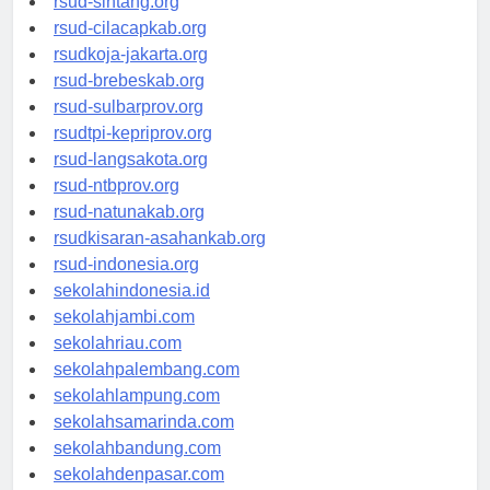
rsud-sintang.org
rsud-cilacapkab.org
rsudkoja-jakarta.org
rsud-brebeskab.org
rsud-sulbarprov.org
rsudtpi-kepriprov.org
rsud-langsakota.org
rsud-ntbprov.org
rsud-natunakab.org
rsudkisaran-asahankab.org
rsud-indonesia.org
sekolahindonesia.id
sekolahjambi.com
sekolahriau.com
sekolahpalembang.com
sekolahlampung.com
sekolahsamarinda.com
sekolahbandung.com