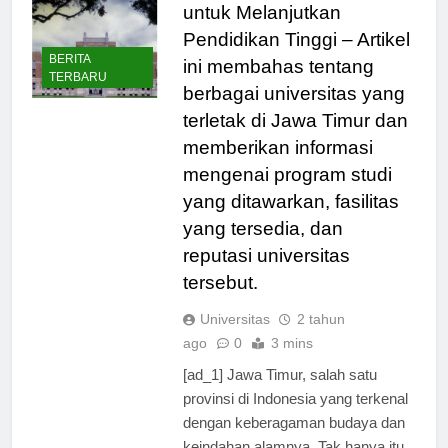
Timur: Pilihan Terbaik
untuk Melanjutkan
Pendidikan Tinggi – Artikel
BERITA
ini membahas tentang
TERBARU
berbagai universitas yang
terletak di Jawa Timur dan
memberikan informasi
mengenai program studi
yang ditawarkan, fasilitas
yang tersedia, dan
reputasi universitas
tersebut.
Universitas
2 tahun
ago
0
3 mins
[ad_1] Jawa Timur, salah satu
provinsi di Indonesia yang terkenal
dengan keberagaman budaya dan